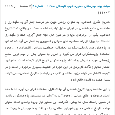
مجله
:
پیام بهارستان
»،
دوره دوم، تابستان 1388 – شماره 4
(2 صفحه – از 1119
تا 1120)
«تاریخ نگاری شفاهی» به عنوان روشی نوین در عرصه جمع آوری، نگهداری و
ساماندهی منابع شفاهی در ایران هنوز نهادینه نشده است. در واقع، ثبت تاریخ
شفاهی، یکی از ابزارهای نوپا و در عین حال مهم جمع آوری، حفظ و نگهداری
اطلاعات، به ویژه از راه مصاحبه های صوتی و تصویری به شمار می آید که نه تنها
در پژوهش های تاریخی، بلکه در تحقیقات اجتماعی، سیاسی، اقتصادی و … مورد
استفاده پژوهشگران قرار می گیرد و امروز به عنوان یکی از مهم ترین منابع
پژوهشی مورد پذیرش و استناد پژوهشگران تاریخ قرار گرفته است. بنابراین،
انتشار منابع و مآخذ کاربردی در این حوزه از اهمیت بسیاری برخوردار است و در
نتیجه، انتشار هر گونه جزوه، مقاله و کتاب در رابطه با «تاریخ شفاهی»، می تواند
بسیار مفید به فایده واقع شود.
با این مقدمه وجود تاریخ شفاهی آن وقت قابل استفاده قرار می گیرد که با حفظ
اسناد مربوطه و اطلاع رسانی از وجود آن، به آسانی در دسترس پژوهشگران باشد.
در همین راستا، سال ها پیش، نگارنده این سطور نیاز وجود واحدی تحت عنوان
«واحد تاریخ شفاهی مجلس شورای اسلامی» را دریافت و ضمن بیان ضرورت ها،