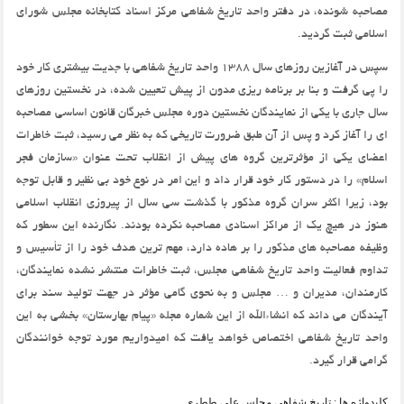
مصاحبه شونده، در دفتر واحد تاریخ شفاهی مرکز اسناد کتابخانه مجلس شورای
اسلامی ثبت گردید.
سپس در آغازین روزهای سال 1388 واحد تاریخ شفاهی با جدیت بیشتری کار خود
را پی گرفت و بنا بر برنامه ریزی مدون از پیش تعیین شده، در نخستین روزهای
سال جاری با یکی از نمایندگان نخستین دوره مجلس خبرگان قانون اساسی مصاحبه
ای را آغاز کرد و پس از آن طبق ضرورت تاریخی که به نظر می رسید، ثبت خاطرات
اعضای یکی از مؤثرترین گروه های پیش از انقلاب تحت عنوان «سازمان فجر
اسلام» را در دستور کار خود قرار داد و این امر در نوع خود بی نظیر و قابل توجه
بود، زیرا اکثر سران گروه مذکور با گذشت سی سال از پیروزی انقلاب اسلامی
هنوز در هیچ یک از مراکز اسنادی مصاحبه نکرده بودند. نگارنده این سطور که
وظیفه مصاحبه های مذکور را بر هاده دارد، مهم ترین هدف خود را از تأسیس و
تداوم فعالیت واحد تاریخ شفاهی مجلس، ثبت خاطرات منتشر نشده نمایندگان،
کارمندان، مدیران و … مجلس و به نحوی گامی مؤثر در جهت تولید سند برای
آیندگان می داند که انشاءالله از این شماره مجله «پیام بهارستان» بخشی به این
واحد تاریخ شفاهی اختصاص خواهد یافت که امیدواریم مورد توجه خوانندگان
گرامی قرار گیرد.
کلیدواژه ها :
تاریخ شفاهی مجلس
,
علی ططری