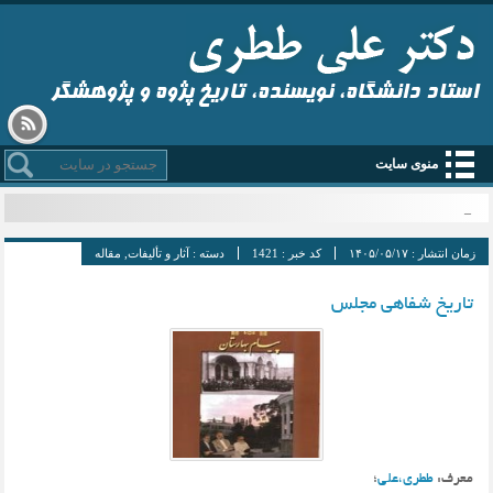
استاد دانشگاه، نویسنده، تاریخ پژوه و پژوهشگر
منوی سایت
قم _
زمان انتشار :
۱۴۰۵/۰۵/۱۷
کد خبر :
1421
دسته :
آثار و تألیفات
,
مقاله
تاریخ شفاهی مجلس
معرف:
ططری،علی
؛