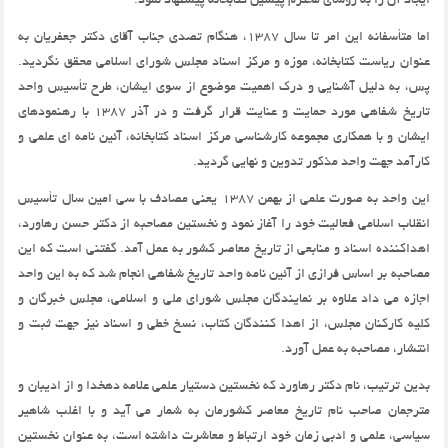
ایجاد آن را به رؤسای محترم پیشین کتابخانه پیشنهاد نمود.
اما متأسفانه این امر تا سال 1387، هنگام تصدی جناب آقای دکتر جعفریان به
عنوان ریاست کتابخانه، موزه و مرکز اسناد مجلس شورای اسلامی محقق نگردید.
پس، به دلیل آشنایی و درک اهمیت موضوع از سوی ایشان، طرح تأسیس واحد
تاریخ شفاهی مورد حمایت و عنایت قرار گرفت و در آذر 1387 با رهنمودهای
ایشان و با همکاری مجموعه کارشناسی مرکز اسناد کتابخانه، آئین نامه ای علمی و
کارآمد جهت واحد مذکور تدوین و نهایی گردید.
این واحد به صورت علمی از بهمن 1387 یعنی مصادف با سی امین سال تأسیس
انقلاب اسلامی فعالیت خود را آغاز نمود و نخستین مصاحبه از دکتر حسن رهاورد،
اهداکننده اسناد و منابعی از تاریخ معاصر کشور به عمل آمد. گفتنی است که این
مصاحبه بر اساس فرازی از آئین نامه واحد تاریخ شفاهی انجام شد که به این واحد
اجازه می داد علاوه بر نمایندگان مجلس شورای ملی و اسلامی، مجلس خبرگان و
کلیه کارکنان مجلس، از اهدا کنندگان کتاب، نسخ خطی و اسناد نیز جهت ثبت و
انتشار، مصاحبه به عمل آورد.
بدین ترتیب، نام دکتر رهاورد که نخستین دستیار علمی علامه دهخدا و از ادیبان و
مترجمان صاحب نام تاریخ معاصر کشورمان به شمار می آید و با اغلب شاهیر
سیاسی، علمی و ادبی زمان خود ارتباط و معاشرت داشته است، به عنوان نخستین