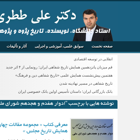
استاد دانشگاه، نویسنده، تاریخ پژوه و پژو
صفحه نخست
سوابق علمی، آموزشی و اجرایی
آثار و تألیفات
انقلابی در توسعه اقتصادی
قم میزبان پانزدهمین همایش تاریخ شفاهی ایران؛ رونمایی از ۴ اثر جدید
هفتمین پیش‌نشست همایش علمی «تاریخ شفاهی دین و فرهنگ»
تاریخ شفاهی در مسیر نهادینه شدن
بانک بازرگانی ایران؛ داستان تأسیس اولین بانک خصوصی ایران
نوشته هایی با برچسب "ادوار هفدم و هجدهم شورای مل
معرفی کتاب « مجموعه مقالات چها
همایش تاریخ مجلس »