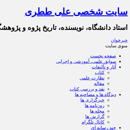
سایت شخصی علی ططری
استاد دانشگاه، نویسنده، تاریخ پژوه و پژوهش
خبرخوان
منوی سایت
صفحه نخست
سوابق علمی، آموزشی و اجرایی
آثار و تألیفات
کتاب
نظارت علمی
مقاله
نقد و بررسی کتاب
دیدگاه ها و مصاحبه ها
خبرگزاری ها
روزنامه ها
مجله ها
گزارش ها
کانال تلگرام
چند رسانه ای