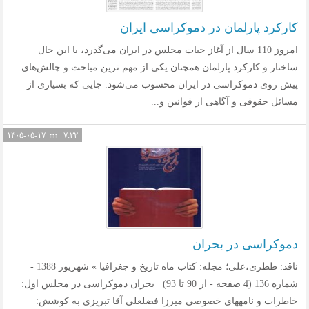
کارکرد پارلمان در دموکراسی ایران
امروز 110 سال از آغاز حیات مجلس در ایران می‌گذرد، با این حال
ساختار و کارکرد پارلمان همچنان یکی از مهم ترین مباحث و چالش‌های
پیش روی دموکراسی در ایران محسوب می‌شود. جایی که بسیاری از
مسائل حقوقی و آگاهی از قوانین و...
۱۴۰۵-۰۵-۱۷
۷:۳۲
دموکراسی در بحران
ناقد: ططری،علی؛ مجله: کتاب ماه تاریخ و جغرافیا » شهریور 1388 -
شماره 136 (4 صفحه - از 90 تا 93) بحران دموکراسی در مجلس اول:
خاطرات و نامه­های خصوصی میرزا فضلعلی آقا تبریزی به کوشش: