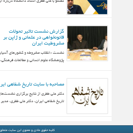
گفتگو با علی ططری استاد دانشگاه درباره ا
گزارش نشست تاثیر تحولات
قانونخواهی در عثمانی و ژاپن بر
مشروطیت ایران
پژوهشگاه علوم انساني و مطالعات فرهنگي، ب
مصاحبه با سایت تاریخ شفاهی ایر
دکتر علی ططری از نتایج برگزاری نشست‌ه
تاریخ شفاهی ایران، دکتر علی ططری، مدیر 
کلیه حقوق مادی و معنوی این سایت متعلق