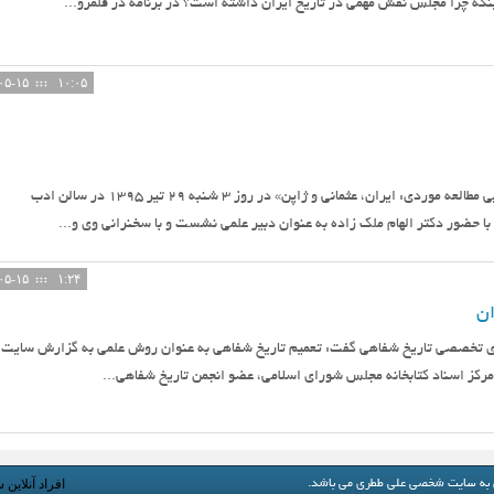
ینکه چرا مجلس نقش مهمی در تاریخ ایران داشته است؟ در برنامه در قلمرو...
۱۴۰۵-۰۵-۱۵
۱۰:۰۵
نشست «انقلاب مشروطه و کشورهای آسیایی مطالعه موردی: ایران، عثمانی و ژاپن» در روز ٣ شنبه ٢٩ تير ١٣٩٥ در سالن ادب
ا حضور دكتر الهام ملك زاده به عنوان دبير علمي نشست و با سخنراني وي و...
۱۴۰۵-۰۵-۱۵
۱:۲۴
ان
ای تخصصی تاریخ شفاهی گفت: تعمیم تاریخ شفاهی به عنوان روش علمی به گزارش سایت
مرکز اسناد کتابخانه مجلس شورای اسلامی، عضو انجمن تاریخ شفاهی...
افراد آنلاین 
 به
سایت شخصی علی ططری
می باشد.