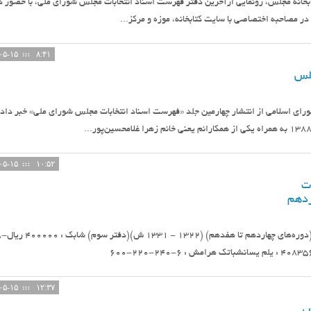
تابخانه مجلس، رونمایی ازآخرین دفتر فهرست اسناد انتخابات مجلس شورای ملی، با حضور د
در مصاحبه اختصاصی با سایت کتابخانه، موزه و مرکز...
۱۴۰۵-۰۵-۱۵
۸:۴۱
جلس
رای اسلامی از انتشار چهارمین جلد «فهرست اسناد انتخابات مجلس شورای ملی» خبر داد.
۱۴۰۵-۰۵-۱۵
۱۰:۵۲
ت
ردهم
فهرست اسناد انتخابات مجلس شورای م‫‬‫‬‭
 : ۴۰۸۳۵۶۵ ‏عنوان و نام پديدآور : فهرست اسناد...
۱۴۰۵-۰۵-۱۵
۱۲:۳۷
س