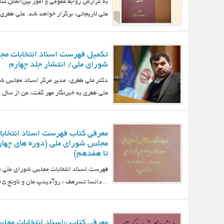
به گزارش روابط عمومی و امور بین‌الملل ک
علی لاریجانی، برگزار خواهد شد. علی ططری 
تکمیل فهرست اسناد انتخابات م
شورای ملی/ انتشار جلد چهارم
دکتر علی ططری، مدیر مرکز اسناد مجلس شو
علی ططری به خبرنگار مهر گفت: من از سال ۱۳۸۸ به همراه یکی از همکارانم یعنی خانم زهرا غلامحسین‌پور...
معرفی کتاب فهرست اسناد انتخابا
مجلس شورای ملی (دوره های چها
تا هفدهم)
600-220-240-6 : ‏شماره کتابشناسی ملی
معرفی کتاب «اسناد انتخابات مجل