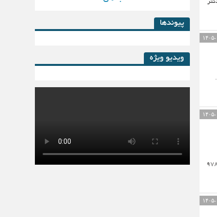
کتر
پیوندها
ویدیو ویژه
کتاب لیزینگ در پساکرونا
لی (دوره‌های چهاردهم تا هفدهم) (۱۳۲۲ - ۱۳۳۱ ش)(دفتر سوم) ‏شابک : ‏۴۰۰۰۰۰ ریال‏978-