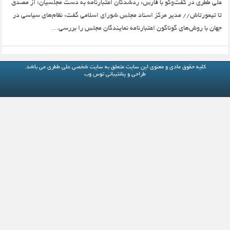
علی ططری در گفت‌وگو با فارس: ردشدگان اعتبارنامه به دست مجلسیان؛ از مصدق
تا تیمورتاش// مدیر مرکز اسناد مجلس شورای اسلامی گفت: نظام‌های سیاسی در
جهان با روش‌های گوناگون اعتبارنامه نمایندگان مجلس را بررسی...
کلیه حقوق مادی و معنوی این سایت متعلق به
سایت شخصی علی ططری
می باشد.
طراحی و پشتیبانی
توس وب