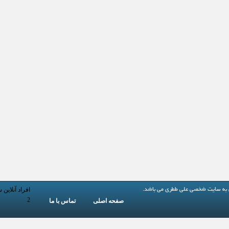
افراد آنلاین 
 به
سایت شخصی علی ططری
می باشد.
2
صفحه اصلی
تماس با ما