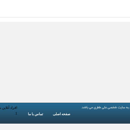
افراد آنلاین 
 به
سایت شخصی علی ططری
می باشد.
1
صفحه اصلی
تماس با ما