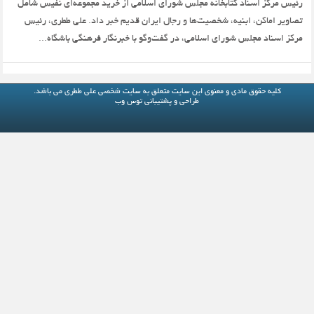
رئیس مرکز اسناد کتابخانه مجلس شورای اسلامی از خرید مجموعه‌ای نفیس شامل
تصاویر اماکن‌، ابنیه‌، شخصیت‌ها و رجال ایران قدیم خبر داد. علی ططری، رئیس
مرکز اسناد مجلس شورای اسلامی، در گفت‌وگو با خبرنگار فرهنگی باشگاه...
کلیه حقوق مادی و معنوی این سایت متعلق به
سایت شخصی علی ططری
می باشد.
طراحی و پشتیبانی
توس وب