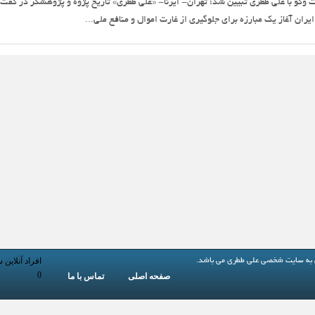
وگو با علی ططری تبیین شد؛ تهران- ایرنا- «علی ططری» تاریخ پژوه و پژوهشگر در گفت 
ران آغاز یک مبارزه برای جلوگیری از غارت اموال و منافع ملی...
افراد آنلاین 
 به
سایت شخصی علی ططری
می باشد.
0
صفحه اصلی
تماس با ما