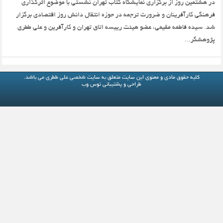
در هشتمین روز از برگزاری نمایشگاه کتاب تهران نشستی با موضوع اثرگذاری
فرهنگی کارآفرینان و ضرورت ترجمه در حوزه انتقال دانش روز اقتصادی برگزار
شد. سیده فاطمه مقیمی، عضو هیئت رییسه اتاق تهران و کارآفرین و علی ططری
پژوهشگر...
کلیه حقوق مادی و معنوی این سایت متعلق به
سایت شخصی علی ططری
می باشد.
طراحی و پشتیبانی
توس وب