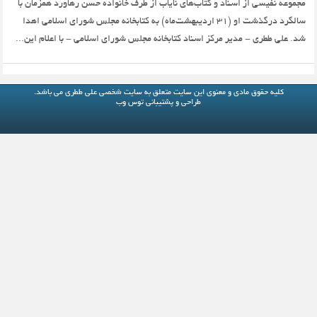
مجموعه نفیسی از اسناد و کتاب‌های نایاب از طرف خانواده حسن رهاورد همزمان با
سالگرد درگذشت او (۳۱ اردیبهشت‌ماه) به کتابخانه مجلس شورای اسلامی اهدا
شد. علی ططری - مدیر مرکز اسناد کتابخانه مجلس شورای اسلامی - با اعلام این...
کلیه حقوق مادی و معنوی این سایت متعلق به
سایت شخصی علی ططری
می باشد.
طراحی و پشتیبانی
توس وب