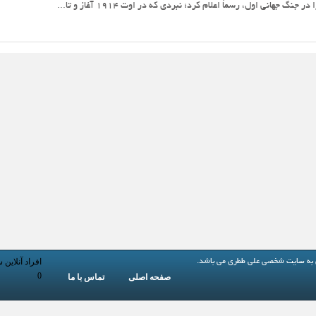
هانی اول، رسماً اعلام کرد؛ نبردی که در اوت 1914 آغاز و تا...
افراد آنلاین 
 به
سایت شخصی علی ططری
می باشد.
0
صفحه اصلی
تماس با ما