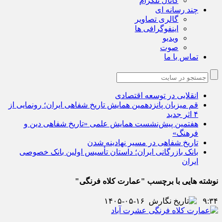
کانال تلگرام
چند رسانه ای
گالری تصاویر
اینفوگرافی ها
ویدیو
صوت
تماس با ما
انقلابی در توسعه اقتصادی
قم میزبان پانزدهمین همایش تاریخ شفاهی ایران؛ رونمایی از
۴ اثر جدید
هفتمین پیش‌نشست همایش علمی «تاریخ شفاهی دین و
فرهنگ»
تاریخ شفاهی در مسیر نهادینه شدن
بانک بازرگانی ایران؛ داستان تأسیس اولین بانک خصوصی
ایران
نوشته هایی با برچسب "عمارت کلاه فرنگی"
۱۴۰۵-۰۵-۱۶
۹:۳۴