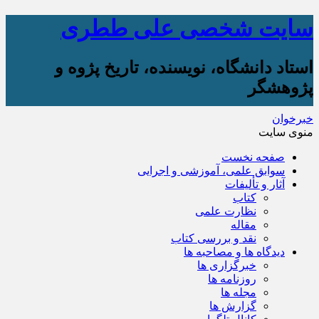
سایت شخصی علی ططری
استاد دانشگاه، نویسنده، تاریخ پژوه و
پژوهشگر
خبرخوان
منوی سایت
صفحه نخست
سوابق علمی، آموزشی و اجرایی
آثار و تألیفات
کتاب
نظارت علمی
مقاله
نقد و بررسی کتاب
دیدگاه ها و مصاحبه ها
خبرگزاری ها
روزنامه ها
مجله ها
گزارش ها