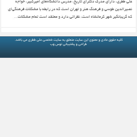
علی ططری، دارای مدرک دکترای تاریخ، مدرس‌ دانشگاه‌های اميركبير، خواجه
نصیر‌الدین طوسی و فرهنگ هنر و تهران است كه در رابطه با مشكلات فرهنگي‌اي
كه گريبانگير شهر كرمانشاه است، نظراتي دارد و معتقد است تمام مشكلات...
کلیه حقوق مادی و معنوی این سایت متعلق به
سایت شخصی علی ططری
می باشد.
طراحی و پشتیبانی
توس وب