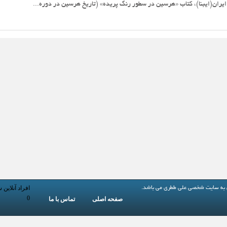
یران(ایبنا)، کتاب «هرسین در سطور رنگ پریده» (تاریخ هرسین در دوره...
افراد آنلاین 
 به
سایت شخصی علی ططری
می باشد.
0
صفحه اصلی
تماس با ما