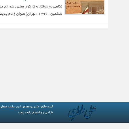
نگاهی به ساختار و کارکرد مجلس شورای م
ششمین : ‏‫۱۳۹۶‏‬ : تهران) ‏عنوان و نام پديدآور : نگاهی به ساختار و کارکرد مجلس شورای ملی ( دوره‌های...
کلیه حقوق مادی و معنوی این سایت متعلق
طراحی و پشتیبانی
توس وب