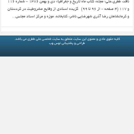
ناقد: ططری،علی؛ مجله: کتاب ماه تاریخ و جغرافیا» دی و بهمن 1386 - شماره 116
و 117 (4 صفحه - از 96 تا 99) گزیده­ اسنادی از وقایع مشروطیت در کردستان
و کرمانشاهان رضا آذری شهرضایی ناشر: کتابخانه، موزه و مرکز اسناد مجلس...
کلیه حقوق مادی و معنوی این سایت متعلق به
سایت شخصی علی ططری
می باشد.
طراحی و پشتیبانی
توس وب