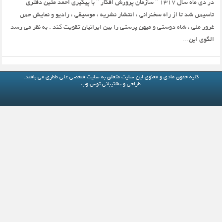
در دی ماه سال ۱۳۱۷ " سازمان پرورش افکار " با پیگیری احمد متین دفتری
تاسیس شد تا از راه سخنرانی ، انتشار نشریه ، موسیقی ، رادیو و نمایش حس
غرور ملی ، شاه دوستی و میهن پرستی را بین ایرانیان تقویت کند . به نظر می رسد
الگوی این...
کلیه حقوق مادی و معنوی این سایت متعلق به
سایت شخصی علی ططری
می باشد.
طراحی و پشتیبانی
توس وب