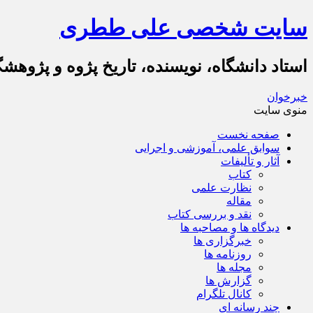
سایت شخصی علی ططری
استاد دانشگاه، نویسنده، تاریخ پژوه و پژوهش
خبرخوان
منوی سایت
صفحه نخست
سوابق علمی، آموزشی و اجرایی
آثار و تألیفات
کتاب
نظارت علمی
مقاله
نقد و بررسی کتاب
دیدگاه ها و مصاحبه ها
خبرگزاری ها
روزنامه ها
مجله ها
گزارش ها
کانال تلگرام
چند رسانه ای