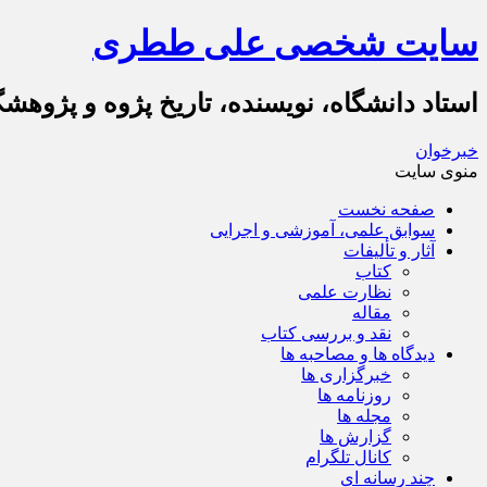
سایت شخصی علی ططری
استاد دانشگاه، نویسنده، تاریخ پژوه و پژوهش
خبرخوان
منوی سایت
صفحه نخست
سوابق علمی، آموزشی و اجرایی
آثار و تألیفات
کتاب
نظارت علمی
مقاله
نقد و بررسی کتاب
دیدگاه ها و مصاحبه ها
خبرگزاری ها
روزنامه ها
مجله ها
گزارش ها
کانال تلگرام
چند رسانه ای