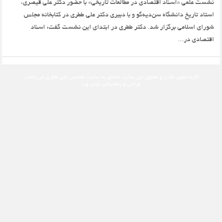
نشست علمی «اسناد اقتصادی در مطالعات تاریخی» با حضور دکتر علی قیصری،
استاد تاریخ دانشگاه سن‌دیه‌گو و با دبیری دکتر علی ططری در کتابخانه مجلس
شورای اسلامی برگزار شد. دکتر ططری در ابتدای این نشست گفت: اسناد
اقتصادی در...
کلیه حقوق مادی و معنوی این سایت متعلق به
سایت شخصی علی ططری
می باشد.
طراحی و پشتیبانی
توس وب