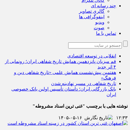
کانال تلگرام
چند رسانه ای
گالری تصاویر
اینفوگرافی ها
ویدیو
صوت
تماس با ما
انقلابی در توسعه اقتصادی
قم میزبان پانزدهمین همایش تاریخ شفاهی ایران؛ رونمایی از
۴ اثر جدید
هفتمین پیش‌نشست همایش علمی «تاریخ شفاهی دین و
فرهنگ»
تاریخ شفاهی در مسیر نهادینه شدن
بانک بازرگانی ایران؛ داستان تأسیس اولین بانک خصوصی
ایران
نوشته هایی با برچسب "غنی ترین اسناد مشروطه"
۱۴۰۵-۰۵-۱۶
۱۲:۳۳