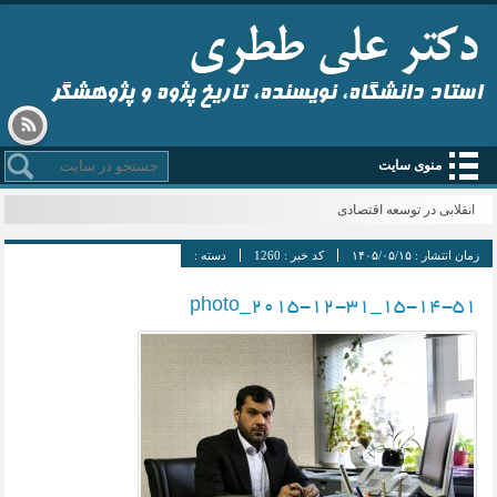
استاد دانشگاه، نویسنده، تاریخ پژوه و پژوهشگر
منوی سایت
انقلابی در توسعه اقتصادی
زمان انتشار :
۱۴۰۵/۰۵/۱۵
کد خبر :
1260
دسته :
photo_2015-12-31_15-14-51