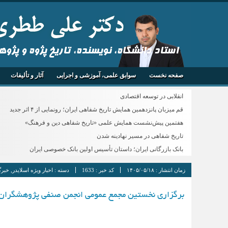
استاد دانشگاه، نویسنده، تاریخ پژوه و پژو
صفحه نخست
سوابق علمی، آموزشی و اجرایی
آثار و تألیفات
انقلابی در توسعه اقتصادی
قم میزبان پانزدهمین همایش تاریخ شفاهی ایران؛ رونمایی از ۴ اثر جدید
هفتمین پیش‌نشست همایش علمی «تاریخ شفاهی دین و فرهنگ»
تاریخ شفاهی در مسیر نهادینه شدن
بانک بازرگانی ایران؛ داستان تأسیس اولین بانک خصوصی ایران
زمان انتشار :
۱۴۰۵/۰۵/۱۸
کد خبر :
1633
دسته :
اخبار ویژه اسلایدر
,
خبرگ
برگزاری نخستین مجمع عمومی انجمن صنفی پژوهشگران ت