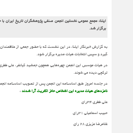
ایلنا: مجمع عمومی نخستین انجمن صنفی پژوهشگران تاریخ ایران با ح
برگزار شد.
به گزارش خبرنگار ایلنا، در این نشست که با حضور جمعی از علاقمندان
گیرد و سپس انتخابات هیات مدیره برگزار شود.
در هیات موسس این انجمن چهره‌هایی همچون جمشید کیانفر، علی ططری، 
ترکچی دیده می شوند.
در جلسه امروز طبق اساسنامه این انجمن پس از تصویب اساسنامه انجمن ک
نامزدهای هیات مدیره این اشخاص حائز اکثریت آرا شدند
:
علی ططری ۳۴رای
حبیب اسماعیلی ۳۱رای
غلامرضا عزیزی ۲۸ رای