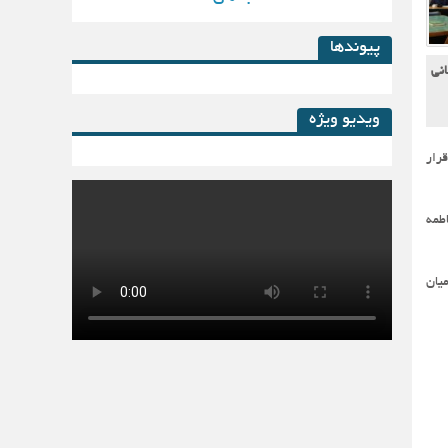
پیوندها
نی
ویدیو ویژه
رار
کتاب لیزینگ در پساکرونا
طمه
یان