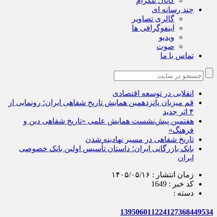
کانال تلگرام
چند رسانه ای
گالری تصاویر
اینفوگرافی ها
ویدیو
صوت
تماس با ما
انقلابی در توسعه اقتصادی
قم میزبان پانزدهمین همایش تاریخ شفاهی ایران؛ رونمایی از
۴ اثر جدید
هفتمین پیش‌نشست همایش علمی «تاریخ شفاهی دین و
فرهنگ»
تاریخ شفاهی در مسیر نهادینه شدن
بانک بازرگانی ایران؛ داستان تأسیس اولین بانک خصوصی
ایران
زمان انتشار :
۱۴۰۵/۰۵/۱۶
کد خبر :
1649
دسته :
139506011224127368449534