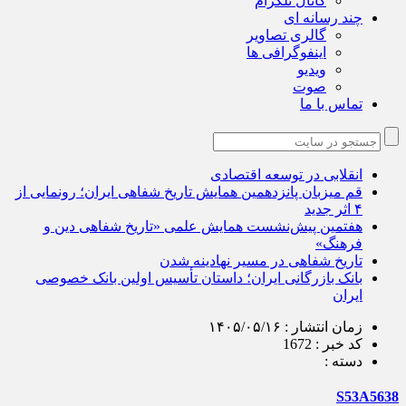
کانال تلگرام
چند رسانه ای
گالری تصاویر
اینفوگرافی ها
ویدیو
صوت
تماس با ما
انقلابی در توسعه اقتصادی
قم میزبان پانزدهمین همایش تاریخ شفاهی ایران؛ رونمایی از
۴ اثر جدید
هفتمین پیش‌نشست همایش علمی «تاریخ شفاهی دین و
فرهنگ»
تاریخ شفاهی در مسیر نهادینه شدن
بانک بازرگانی ایران؛ داستان تأسیس اولین بانک خصوصی
ایران
زمان انتشار :
۱۴۰۵/۰۵/۱۶
کد خبر :
1672
دسته :
S53A5638