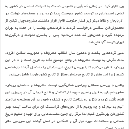
وی اظهار کرد: در زمانی که یأس و ناامیدی نسبت به تحولات اساسی در کشور به
تمامی امیدواران به توسعه کشور عمومیت پیدا کرده بود و هسته‌های نهضت در
آذربایجان و نقاط دیگر زیر فشار حکومت قاجار قرار داشتند مشروطه‌چیان گیلان از
محمدولی‌خان تنکابنی درخواست کردند تا فرماندهی نهضت را در حمله به تهران
برعهده گیرد و همان‌طور که همه می‌دانیم پس از یکسری تحولات و درگیری‌ها
تهران توسط آنها فتح شد.
دبیر گردهمایی یکصد و دهمین سال انقلاب مشروطه با محوریت تنکابن افزود:
بحث نگرش به نهضت مشروطه در واقع موضوع نگاه به تاریخ است و ما در این
رویکرد تلاش می‌کنیم تا با بررسی تاریخ، این جنبش را به نسل آینده بازشناسی
کنیم، زیرا این بخش از تاریخ مرحله‌ای ممتاز از تاریخ کشورمان را شامل می‌شود.
پناهی با بررسی مسائلی پیرامون شکل‌گیری نهضت مشروطه و علت‌های رویکرد
مشروطه‌چیان به قبول رهبری سپهسالار تنکابنی و نتایج تاریخی آن در پیروزی این
قیام تأکید کرد: ما ناگزیر به شناخت تاریخ و کشف و شهود در آن هستیم و نیازمند
آنیم بدانیم که و چه بودیم تا از تجربه‌های گرانسنگ آن برای ساخت آینده بهتر
کشورمان بهره‌گیری کنیم لذا برگزاری چنین نشست‌هایی برای تهیه و تنظیم تاریخ
شفاهی و مستندات مورد نیاز آن و انعکاس در نسل آینده این سرزمین حائز
اهمیت است.