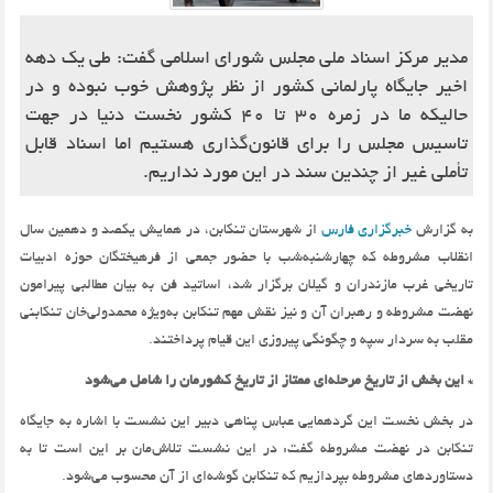
مدیر مرکز اسناد ملی مجلس شورای اسلامی گفت: طی یک دهه
اخیر جایگاه پارلمانی کشور از نظر پژوهش خوب نبوده و در
حالیکه ما در زمره 30 تا 40 کشور نخست دنیا در جهت
تاسیس مجلس را برای قانون‌گذاری هستیم اما اسناد قابل
تأملی غیر از چندین سند در این مورد نداریم.
به گزارش
خبرگزاری فارس
از شهرستان تنکابن، در همایش یکصد و دهمین سال
انقلاب مشروطه که چهارشنبه‌شب با حضور جمعی از فرهیختگان حوزه ادبیات
تاریخی غرب مازندران و گیلان برگزار شد، اساتید فن به بیان مطالبی پیرامون
نهضت مشروطه و رهبران آن و نیز نقش مهم تنکابن به‌ویژه محمدولی‌خان تنکابنی
مقلب به سردار سپه و چگونگی پیروزی این قیام پرداختند.
* این بخش از تاریخ مرحله‌ای ممتاز از تاریخ کشورمان را شامل می‌شود
در بخش نخست این گردهمایی عباس پناهی دبیر این نشست با اشاره به جایگاه
تنکابن در نهضت مشروطه گفت: در این نشست تلاش‌مان بر این است تا به
دستاوردهای مشروطه بپردازیم که تنکابن گوشه‌ای از آن محسوب می‌شود.