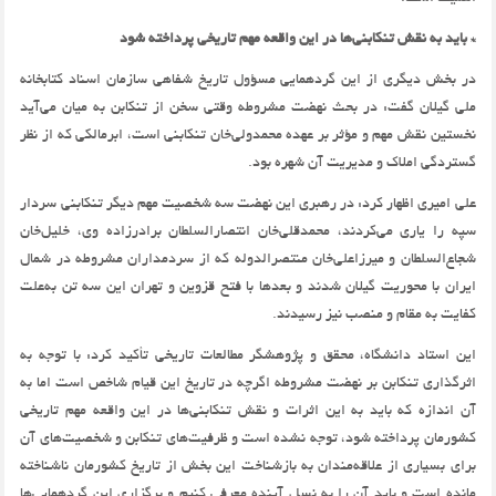
* باید به نقش تنکابنی‌ها در این واقعه مهم تاریخی پرداخته شود
در بخش دیگری از این گردهمایی مسؤول تاریخ شفاهی سازمان اسناد کتابخانه
ملی گیلان گفت: در بحث نهضت مشروطه وقتی سخن از تنکابن به میان می‌آید
نخستین نقش مهم و مؤثر بر عهده محمدولی‌خان تنکابنی است، ابرمالکی که از نظر
گستردگی املاک و مدیریت آن شهره بود.
علی امیری اظهار کرد: در رهبری این نهضت سه شخصیت مهم دیگر تنکابنی سردار
سپه را یاری می‌کردند، محمدقلی‌خان انتصارالسلطان برادرزاده وی، خلیل‌خان
شجاع‌السلطان و میرزاعلی‌خان منتصرالدوله که از سردمداران مشروطه در شمال
ایران با محوریت گیلان شدند و بعدها با فتح قزوین و تهران این سه تن به‌علت
کفایت به مقام و منصب نیز رسیدند.
این استاد دانشگاه، محقق و پژوهشگر مطالعات تاریخی تأکید کرد: با توجه به
اثرگذاری تنکابن بر نهضت مشروطه اگرچه در تاریخ این قیام شاخص است اما به
آن اندازه که باید به این اثرات و نقش تنکابنی‌ها در این واقعه مهم تاریخی
کشورمان پرداخته شود، توجه نشده است و ظرفیت‌های تنکابن و شخصیت‌های آن
برای بسیاری از علاقه‌مندان به بازشناخت این بخش از تاریخ کشورمان ناشناخته
مانده است و باید آن را به نسل آینده معرفی کنیم و برگزاری این گردهمایی‌ها