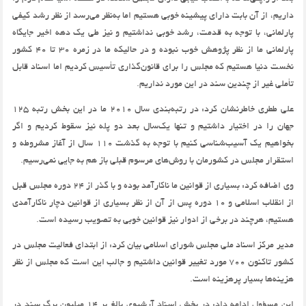
داریم، از آن بابت دارای پیشینه خوبی هستیم اما به‌نظر می‌رسد از نظر رشد کیفی
پارلمانی، با توجه به قدمت، رشد خوبی نداشتیم و نیز طی یک دهه اخیر جایگاه
پارلمانی ما از نظر پژوهش خوب نبوده و در حالیکه ما در زمره 30 تا 40 کشور
نخست دنیا هستیم که مجلس را برای قانون‌گذاری تأسیس کردیم اما اسناد قابل
تأملی غیر از چندین سند در این مورد نداریم.
علی ططری خاطرنشان کرد: در رتبه‌بندی سال 2010 ما در این بخش رتبه 125
جهان را در اختیار داشتیم و تنها یک‌سال بعد دو پله نیز سقوط کردیم و اگر
بخواهیم یک آسیب‌شناسی کنیم با توجه به گذشت 110 سال از آغاز مشروطه و
استقرار مجلس در کشورمان با روش‌های مرسوم قبلی باز هم به جایی نمی‌رسیم.
وی اضافه کرد: بسیاری از قوانین ما ناکارآمد بوده و با گذر از 24 دوره مجلس قبل
از انقلاب اسلامی و 10 دوره پس از آن از نظر بسیاری از قوانین دچار ناکارآمدی
هستیم، هرچند در برخی از ادوار نیز قوانین خوبی به تصویب رسیده است.
مدیر مرکز اسناد ملی مجلس شورای اسلامی بیان کرد: از ابتدای فعالیت مجلس در
کشور تاکنون 700 مورد تغییر قوانین داشتیم و جالب این است که مجلس از نظر
هزینه‌ها بسیار پرهزینه است.
این مسؤول ادامه داد: در بخش اسناد آرشیوی بالغ بر 14 میلیون برگ سند در