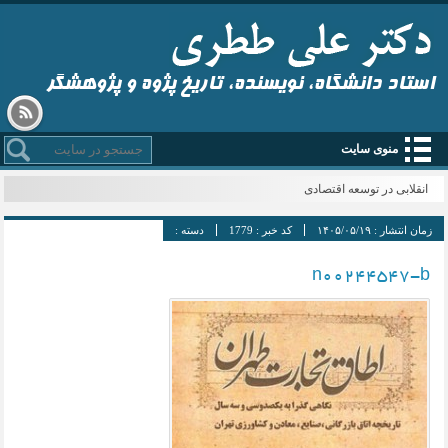
استاد دانشگاه، نویسنده، تاریخ پژوه و پژوهشگر
منوی سایت
انقلابی در توسعه اقتصادی
زمان انتشار :
۱۴۰۵/۰۵/۱۹
کد خبر :
1779
دسته :
n00244547-b