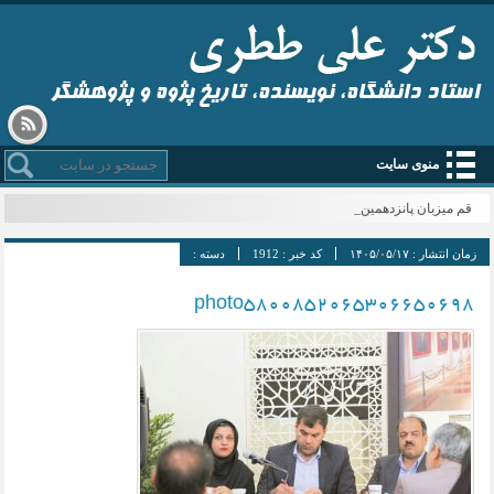
استاد دانشگاه، نویسنده، تاریخ پژوه و پژوهشگر
منوی سایت
قم میزبان پانزدهمین _
زمان انتشار :
۱۴۰۵/۰۵/۱۷
کد خبر :
1912
دسته :
photo5800852065306650698