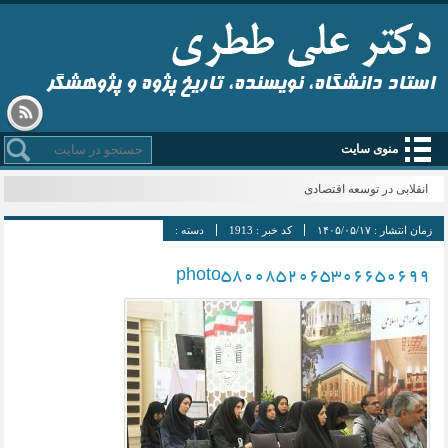
استاد دانشگاه، نویسنده، تاریخ پژوه و پژوهشگر
منوی سایت
انقلابی در توسعه اقتصادی
زمان انتشار :
۱۴۰۵/۰۵/۱۷
کد خبر :
1913
دسته :
photo5800852065306650699