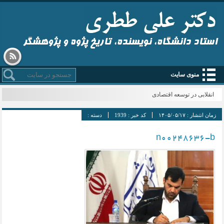
استاد دانشگاه، نویسنده، تاریخ پژوه و پژوهشگر
منوی سایت
انقلابی در توسعه اقتصادی
زمان انتشار :
۱۴۰۵/۰۵/۱۷
کد خبر :
1939
دسته :
n00248636-b