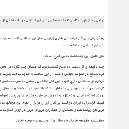
رئیس سازمان اسناد و کتابخانه مجلس شورای اسلامی در یادداشتی از 
به گزارش خبرنگار ایلنا, علی ططری (رئیس سازمان اسناد و کتابخانه م
شورای اسلامی پرداخته است.
متن کامل این یادداشت بدین شرح است :
چند دقیقه‌ای از ساعت ده صبح گذشته بود که صدای چند گلوله در محل 
فرد مسلح در محوطه مجلس دادند. از این ساعت تا حدود ساعت پانزده ص
کردیم از ساختمان خارج شوند نیروهای انتظامی و نظامی به سرعت حاضر ش
نارنجک خوشایند نبود ولی به خاطر داشته باشیم حدود یکصد و ده سال پی
بودند اما نه داعشی و نه تازی و نه وطن فروش و مزدور کاری پیش نخواه
کثیف خود را به ایران دوختند بی‌گمان ایران عزیز از تمام این طوفانها 
عزیزمان ریخته شد و تعدادی از همکاران عزیزم امروز در جوار خداوند من
چهارشنبه هفدهم خرداد ماه سال هزار و سیصد و نود و شش