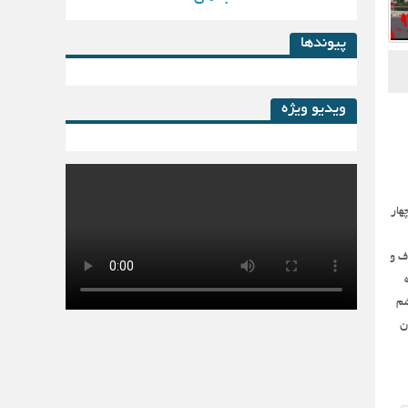
پیوندها
ویدیو ویژه
کتاب لیزینگ در پساکرونا
هار
ف و
شم
ن