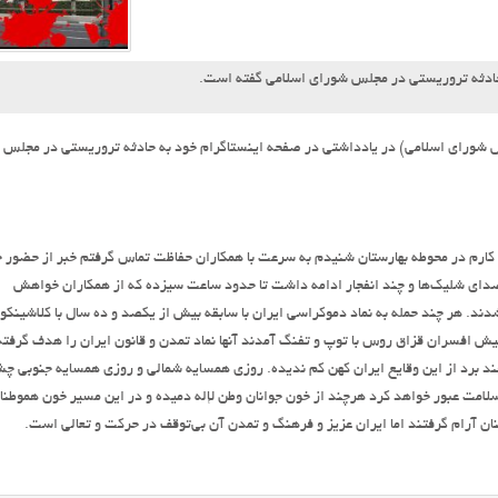
حادثه تروریستی در مجلس شورای اسلامی گفته است.
جلس شورای اسلامی) در یادداشتی در صفحه اینستاگرام خود به حادثه تروریستی در مجلس
کارم در محوطه بهارستان شنیدم به سرعت با همکاران حفاظت تماس گرفتم خبر از حضور چ
دای شلیک‌ها و چند انفجار ادامه داشت تا حدود ساعت سیزده که از همکاران خواهش
دند. هر چند حمله به نماد دموکراسی ایران با سابقه بیش از یکصد و ده سال با کلاشینکو
ش افسران قزاق روس با توپ و تفنگ آمدند آنها نماد تمدن و قانون ایران را هدف گرفته
ند برد از این وقایع ایران کهن کم ندیده. روزی همسایه شمالی و روزی همسایه جنوبی چ
به سلامت عبور خواهد کرد هرچند از خون جوانان وطن لإله دمیده و در این مسیر خون هموطنا
ان آرام گرفتند اما ایران عزیز و فرهنگ و تمدن آن بی‌توقف در حرکت و تعالی است.