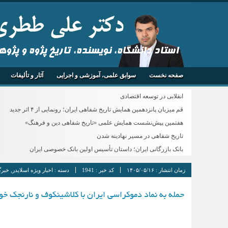
استاد دانشگاه، نویسنده، تاریخ پژوه و پژو
صفحه نخست
سوابق علمی، آموزشی و اجرایی
آثار و تألیفات
انقلابی در توسعه اقتصادی
قم میزبان پانزدهمین همایش تاریخ شفاهی ایران؛ رونمایی از ۴ اثر جدید
هفتمین پیش‌نشست همایش علمی «تاریخ شفاهی دین و فرهنگ»
تاریخ شفاهی در مسیر نهادینه شدن
بانک بازرگانی ایران؛ داستان تأسیس اولین بانک خصوصی ایران
زمان انتشار :
۱۴۰۵/۰۵/۱۶
کد خبر :
1941
دسته :
اخبار ویژه اسلایدر
,
خبرگ
حمله به نماد دموکراسی ایران با کلاشینکوف و نارنجک خو