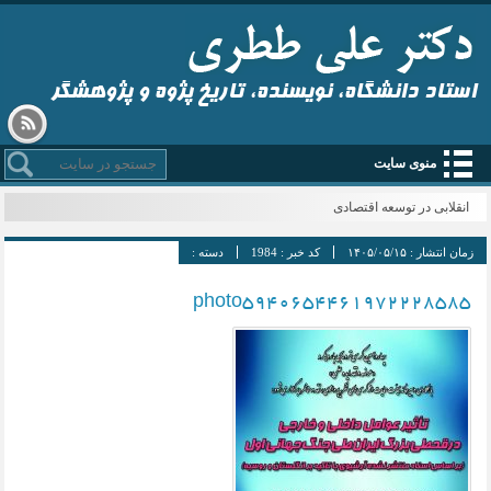
استاد دانشگاه، نویسنده، تاریخ پژوه و پژوهشگر
منوی سایت
انقلابی در توسعه اقتصادی
زمان انتشار :
۱۴۰۵/۰۵/۱۵
کد خبر :
1984
دسته :
photo5940654461972228585