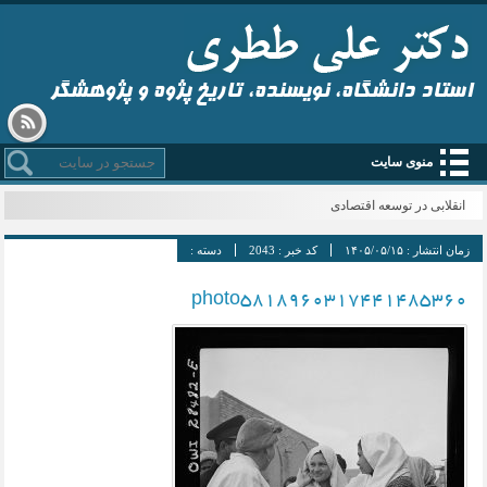
استاد دانشگاه، نویسنده، تاریخ پژوه و پژوهشگر
منوی سایت
انقلابی در توسعه اقتصادی
زمان انتشار :
۱۴۰۵/۰۵/۱۵
کد خبر :
2043
دسته :
photo5818960317441485360