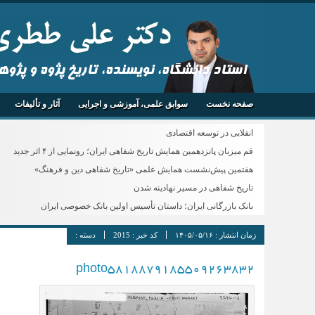
استاد دانشگاه، نویسنده، تاریخ پژوه و پژو
صفحه نخست
سوابق علمی، آموزشی و اجرایی
آثار و تألیفات
انقلابی در توسعه اقتصادی
قم میزبان پانزدهمین همایش تاریخ شفاهی ایران؛ رونمایی از ۴ اثر جدید
هفتمین پیش‌نشست همایش علمی «تاریخ شفاهی دین و فرهنگ»
تاریخ شفاهی در مسیر نهادینه شدن
بانک بازرگانی ایران؛ داستان تأسیس اولین بانک خصوصی ایران
زمان انتشار :
۱۴۰۵/۰۵/۱۶
کد خبر :
2015
دسته :
photo5818879185509263832