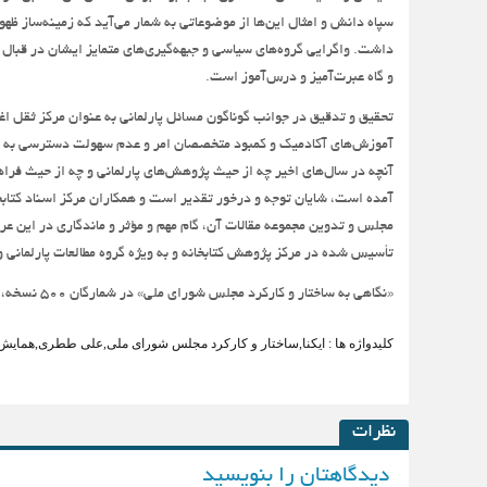
سپاه دانش و امثال این‌ها از موضوعاتی به شمار می‌آید که زمینه‌ساز ظه
داشت. واگرایی گروه‌های سیاسی و جبهه‌گیری‌های متمایز ایشان در قبال 
و گاه عبرت‌آمیز و درس‌آموز است.
تحقیق و تدقیق در جوانب گوناگون مسائل پارلمانی به عنوان مرکز ثقل اغل
آموزش‌های آکادمیک و کمبود متخصصان امر و عدم سهولت دسترسی به من
آنچه در سال‌های اخیر چه از حیث پژوهش‌های پارلمانی و چه از حیث فرا
آمده است، شایان توجه و درخور تقدیر است و همکاران مرکز اسناد کتابخ
مجلس و تدوین مجموعه مقالات آن، گام مهم و مؤثر و ماندگاری در این عرص
تأسیس شده در مرکز پژوهش کتابخانه و به ویژه گروه مطالعات پارلمانی و
«نگاهی به ساختار و کارکرد مجلس شورای ملی» در شمارگان ۵۰۰ نسخه، ۶۱۰ صفحه و به بهای ۴۰۰ هزار ريال منتشر شده است.
کلیدواژه ها :
ایکنا
,
ساختار و کارکرد مجلس شورای ملی
,
علی ططری
,
همایش 
نظرات
دیدگاهتان را بنویسید