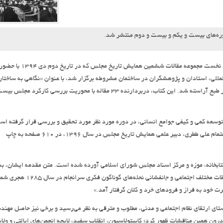
وره‌های بیست و یکم و بیست و دوم منتشر شد.
؛ به نقل از پایگاه اطلاع‌رسانی مجلس شورای اسلامی، جلد نخست مجموعه مقالات ششمین همایش تاریخ مجلس که در تاریخ دوم دی ۱۳۹۴ با حض
مللی، استادان و پژوهشگران در ساختمان مشروطه برگزار شد، ‌با عنوان «نگاهی به ساختار 
کارکرد مجلس شورای ملی» در ادوار بیست و یکم و بیست و دوم به زیور طبع آراسته شد. این کتاب، دربردارنده ‌۳۳ مقاله با محوریت بررسی کارکرد مج
و توسعه کمی و کیفی جوامع انسانی، در دوره مورد نظر مورد تحقیق و بررسی قرار گرفته اس
این کتاب توسط کتابخانه، موزه و مرکز اسناد مجلس شورای اسلامی، به اهتمام علی ططری، دبیر علمی همایش تاریخ مجلس در سال ۱۳۹۶، در ۶۱۰ صفحه به چاپ
کتابخانه، موزه و مرکز اسناد مجلس شورای اسلامی آورده شده است. متن مقدمه ایشان، ب
شرح است: «آزادی‌خواهی و مشروطه‌طلبی‌ ایرانیان با از خودگذشتگی طبقات مختلف اجتماعی و جانفشانی نحله‌های گو
خود به فراز و فرودهای خرد و کلان گرفتار آمد.»
ستای ارتقای نظام اجتماعی و مدنی، مطلوب و مترقی به نظر می‌رسید و برخی نیز حاصل مهن
رون همین مناقشات ظهور کرد؛ کاپیتولاسیون، انقلاب سفید، لایحه انجمن‌های ایالتی و ولای