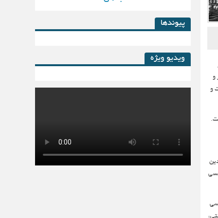
پیوندها
ویدیو ویژه
ور
و
لس بیست و
کتاب لیزینگ در پساکرونا
ت.
دین
ناگون فکری سرانجام در سال ۱۲۸۵ هجری شمسی
دسی
تی،