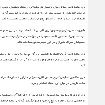
وی ادامه داد: اسناد زنجان ماحصل کار ده‌ها تن از علما، مجتهدان محلی
از مشروطه نقش داشتند. بیش از 90 درصد ا
اقتصادی از ابتدای قاجار تا ابتدای پهلوی بسیار با اهمیت هستند و کمتر
ططری به معروفترین و مشهورترین افرادی که اسناد آن‌ها در این مجموعه 
عبدالله میرزا، محمدبن قاسم حسینی، در حوزه فارس شیخ عبدالحسین ملک‌ا
حسینعلی صراف شیرازی در این مجموعه فهرست شده‌اند.
وی ادامه داد: اگر بخواهیم به اهمیت این آثار بپردازیم باید از نظر سب
بافت شهر و روستا در دوره قاجار وجود داشته به آن اشاره کنیم و حتی م
کرد.
دبیر هفتمین همایش تاریخ مجلس افزود: میزان دارایی خاندان‌ها، افراد م
منابع تاریخی در میان این اسناد استخراج کرد.
وی افزود: ما باید بتوانیم اسنادی را که خریداری و فراهم‌آوری می‌کنی
پژوهشی مرتبط با حوزه تاریخ پارلمان و قانون‌گذاری کماکان ادامه خواه