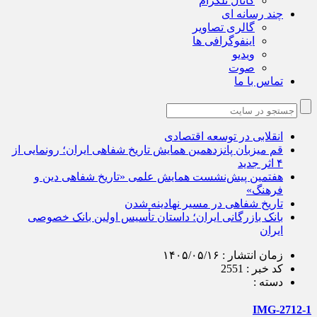
کانال تلگرام
چند رسانه ای
گالری تصاویر
اینفوگرافی ها
ویدیو
صوت
تماس با ما
انقلابی در توسعه اقتصادی
قم میزبان پانزدهمین همایش تاریخ شفاهی ایران؛ رونمایی از
۴ اثر جدید
هفتمین پیش‌نشست همایش علمی «تاریخ شفاهی دین و
فرهنگ»
تاریخ شفاهی در مسیر نهادینه شدن
بانک بازرگانی ایران؛ داستان تأسیس اولین بانک خصوصی
ایران
زمان انتشار :
۱۴۰۵/۰۵/۱۶
کد خبر :
2551
دسته :
IMG-2712-1