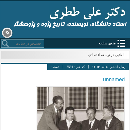
استاد دانشگاه، نویسنده، تاریخ پژوه و پژوهشگر
منوی سایت
انقلابی در توسعه اقتصادی
زمان انتشار :
۱۴۰۵/۰۵/۱۵
کد خبر :
2591
دسته :
unnamed