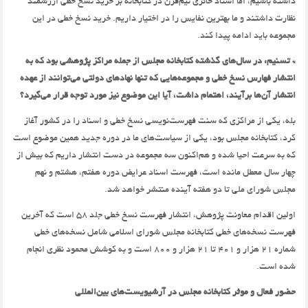
داشته باشیم،‌ اما استاد حائری نیم‌قرن در کتابخانه بر خرید نسخ خطی ارزشمند
نظارت داشتند و ما بهترین نفایس را در اختیار داریم. خرید نسخ خطی در این
مجموعه باید ادامه پیدا کند.
* تسنیم: در سال‌های گذشته کتابخانه مجلس از جمله مراکز پژوهشی بود که به
انتشار فهارس نسخ خطی و مجموعه‌هایی که تنها نهادهای دولتی می‌توانند از عهده
انتشار آن‌ها برآیند،‌ اهتمام داشت،‌ آیا این موضوع نیز مورد توجه قرار می‌گیرد؟
بله،‌ یکی از مراکزی که سنت فهرست‌نویسی نسخ خطی و اسناد را در کشور آغاز
کرد،‌ کتابخانه مجلس بود، یکی از سیاست‌های ما در دوره جدید همین موضوع است
که به سرعت احیا شده و هم‌اکنون سه مجموعه در دست انتشار داریم که بیش از
چهار سال معطل مانده است،‌ فهرست اسناد عرایض دوره هفتم،‌ هشتم و نهم
مجلس شورای ملی تا دو هفته آینده منتشر خواهد شد.
اولین اقدام معاونت پژوهش، انتشار فهرست نسخ خطی جلد 58 است که آخرین
فهرست نسخه‌های خطی کتابخانه مجلس شورای اسلامی شامل نسخه‌های خطی
شماره 21 هزار و 401 تا 21 هزار و 800 است و به کوشش محمود نظری انجام
شده است.
حضور فعال و موثر کتابخانه مجلس در آرشیویست‌‌های بین‌المللی