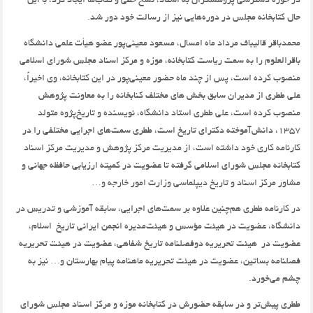
در حوزه دسترسی پژوهشگران به اسناد،‌ نسخ خطی و کتاب‌ها ایجاد کرد،‌ با این
حال کتابخانه مجلس در دوره‌هایی نیز از رسالت خود دور شد.
محمدباقر قالیباف مرداد ماه امسال،‌ مسعود معینی‌پور عضو هیأت علمی دانشگاه
باقرالعلوم را به سمت ریاست کتابخانه،‌ موزه و مرکز اسناد مجلس شورای اسلامی
منصوب کرده است،‌ پس از چند ماه حضور معینی‌پور در این کتابخانه،‌ وی اخیرا‌ً،‌
علی ططری از مدیران سابق بخش های مختلف کنابخانه را به معاونت پژوهش
منصوب کرده است،‌ علی ططری استاد دانشگاه، نویسنده و تاریخ‌پژوه متولد
1357،‌ دانش‌آموخته دکترای تاریخ است،‌ ططری سمت‌های اجرایی مختلفی را در
کارنامه کاری خود داشته است،‌ از مدیریت مرکز پژوهش و مدیریت مرکز اسناد
کتابخانه مجلس شورای اسلامی گرفته تا عضویت در کمیته ارزیابی حافظه جهانی و
مشاور مرکز اسناد و تاریخ دیپلماسی وزارت امور خارجه و…
در کارنامه ططری هم‌چنین علاوه بر سمت‌های اجرایی، سابقه آموزشی و تدریس در
دانشگاه،‌ عضویت در هیئت مؤسس و هیئت‌مدیره انجمن ایرانی تاریخ اسلام،‌
عضویت در هیئت تحریریه دوفصلنامه تاریخ شفاهی،‌ عضویت در هیئت تحریریه
فصلنامه بساتین‌، عضویت در هیئت تحریریه ماهنامه پیام بهارستان و… نیز به
چشم می‌خورد.
ططری پیش‌تر و در سابقه حضورش در کتابخانه موزه و مرکز اسناد مجلس شورای