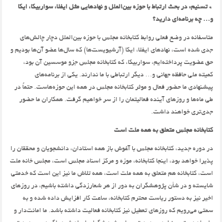
* تسنیم: در بحث ارتباط با حوزه بین‌الملل و نهادهایی مثل ایفلا،‌ سواربیکا،‌ ایکا
و… چه برنامه‌ای دارید؟
متاسفانه در وضع فعلی روابط کتابخانه مجلس با حوزه بین‌الملل دچار چالش‌های
جدی شده است،‌ نهادهای ایفلا،‌ ایکا (آرشیویست‌ها) که سال‌ها عضو آن‌ها بودیم و
حق عضویت پرداخته‌ایم،‌ سواربیکا‌، که کتابخانه مجلس جزو موسسین آن بود،‌
کمیته ملی حافظه جهانی و… دیگر ارتباطی با ما ندارند. یکی از برنامه‌های
پیشنهادی ما حضور فعال و موثر کتابخانه مجلس در همه این حوزه‌هاست. حتماً در
طی ماه‌ها و روزهای آینده فعالیتمان را از سر خواهیم گرفت. همکاران ما حضور
جدی‌تری خواهند داشت.
کتابخانه مجلس متعلق به همه ملت است
در دوره جدید،‌ کتابخانه مجلس با آغوش باز همه استادان، دانشجویان و محققان را
پذیرا خواهد بود، اینجا کتابخانه، موزه و مرکز اسناد مجلس است،‌ مجلس خانه ملت
است،‌ کتابخانه هم متعلق به همه ملت است، همه تلاش ما نیز این است که خدمتی
شایسته و در شأن پژوهشگران به دور از هر شعارزدگی داشته باشیم،‌ در روزهای
اخیر نیز به دستور ریاست محترم کتابخانه، ساعت کار افزایش داده شده و به
سمتی می‌رویم که روزهای تعطیل نیز کتابخانه فعالیت داشته باشد. ما امانت‌دار و