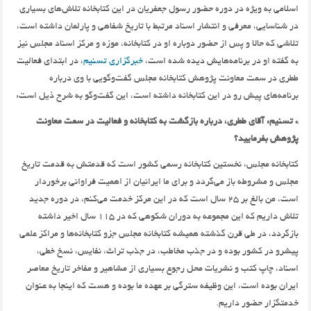
اسلامی به ویژه در دوره حضور رسول جعفریان در این کتابخانه تلاش‌های بسیاری
در شناسایی‌، معرفی و انتشار اسناد مرتبط با تاریخ شفاهی و پارلمان داشته است،‌
تلاشی که حالا و پس از حضور دوباره او در کتابخانه،‌ موزه و مرکز اسناد مجلس نیز
به گفته او در برنامه‌هایش دیده شده است،‌
خبرگزاری تسنیم
‌، در ابتدای فعالیت
ططری در سمت معاونت پژوهش کتابخانه مجلس گفت‌وگویی با وی درباره
برنامه‌های پیش رو در این کتابخانه داشته است،‌ این گفت‌وگو به شرح ذیل است:‌
* تسنیم:‌ آقای ططری،‌ درباره بازگشت به کتابخانه و فعالیت در سمت معاونت
پژوهش بفرمایید‌؟
کتابخانه مجلس، نخستین کتابخانه رسمی کشور است که قدمتش به قدمت تاریخ
مجلس و مشروطه باز می‌گردد و برای ما ایرانیان از اهمیت فراوانی برخوردار
است، من بالغ بر 25 سال است که در این مرکز خدمت می‌کنم، در دوره جدید
تلاش داریم که این مجموعه به دوران شکوهی که در 115 سال اخیر داشته
بازگردد،‌ در طی قرن گذشته همیشه کتابخانه مجلس جزو کتابخانه‌ها و مراکز علمی
پیشرو در کشور بوده و در جذب مخاطب، در جذب تراث، نفایس، نسخ خطی،
اسناد، چاپ کتب و نشریات محل رجوع بسیاری از مشاهیر و مفاخر تاریخ معاصر
ایران بوده است، این وظیفه سترگی بر عهده ما بوده و هست که اینجا به عنوان
خدمتگزار حضور داریم.