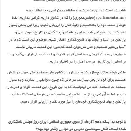
روحانیان و تجار که نقش اصلی را در شکل‌گیری مجلس داشتند.
شایسته است که این مناسبت‌ها و سابقه دموکراسی و پارلمانتاریسم
(parliamentarism) (مجلس‌محوری) را که در کشور داریم گرامی بداریم، نقاط
قوت و ضعف خود را بشناسیم و جایگاه‌مان را ارزیابی کنیم؛ زیرا این بخش بسیار
اهمیت دارد. همچنین باید به این پیشینه و پیشگامی در تاریخ دموکراسی و
پارلمان در آسیا و ایجاد نهاد قانون‌گذاری افتخار کنیم. موضوع این است که ما در
آسیا بی‌نظیر هستیم و حتی نمی‌توان گفت کم‌نظیر؛ این قدمت تاریخی ماست.
همواره در مباحث تاریخی سه اصل قوام، قدرت و قدمت معیار قرار می‌گیرد و ما
بر اساس این تاریخ، هر سه اصل را در اختیار داریم.
ما نمی‌خواهیم تاریخ‌سازی کنیم؛ بسیاری از کشورهای منطقه یا حتی جهان در تلاش
هستند برای خود تاریخی بسازند، در حالی که چنین سوابقی را ندارند و به دنبال
مستندات هستند. نقد من اینجاست که ما این تاریخ، این قدمت، قوام و قدرت را
داریم، اما به آن نمی‌پردازیم. البته چنین مناسبت‌هایی فرصتی است تا عملکرد
پارلمان و نهاد قانون‌گذاری خودمان را نیز مورد نقد و ارزیابی قرار دهیم.
با توجه به اینکه دهم آذرماه از سوی جمهوری اسلامی ایران روز مجلس نامگذاری
شده است، نقش سیدحسن مدرس در مجلس چقدر مهم بود؟