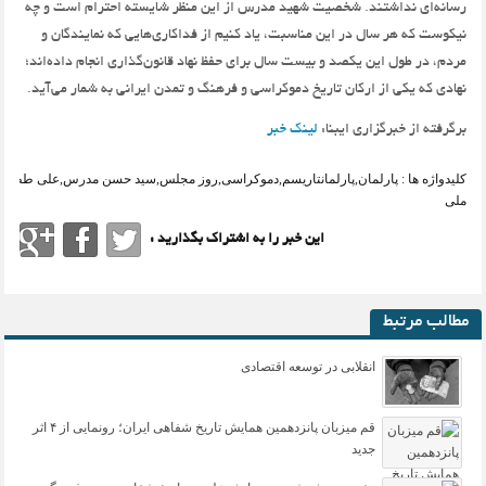
رسانه‌ای نداشتند. شخصیت شهید مدرس از این منظر شایسته احترام است و چه
نیکوست که هر سال در این مناسبت، یاد کنیم از فداکاری‌هایی که نمایندگان و
مردم، در طول این یکصد و بیست سال برای حفظ نهاد قانون‌گذاری انجام داده‌اند؛
نهادی که یکی از ارکان تاریخ دموکراسی و فرهنگ و تمدن ایرانی به شمار می‌آید.
برگرفته از خبرگزاری ایبنا:
لینک خبر
کلیدواژه ها :
پارلمان
,
پارلمانتاریسم
,
دموکراسی
,
روز مجلس
,
سید حسن مدرس
,
علی ططری
ملی
این خبر را به اشتراک بگذارید :
مطالب مرتبط
انقلابی در توسعه اقتصادی
قم میزبان پانزدهمین همایش تاریخ شفاهی ایران؛ رونمایی از ۴ اثر
جدید