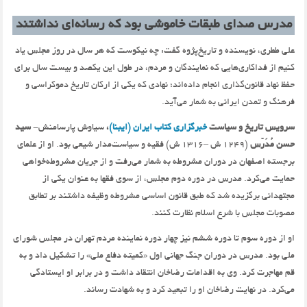
مدرس صدای طبقات خاموشی بود که رسانه‌ای نداشتند
علی ططری، نویسنده و تاریخ‌پژوه گفت: چه نیکوست که هر سال در روز مجلس یاد
کنیم از فداکاری‌هایی که نمایندگان و مردم، در طول این یکصد و بیست سال برای
حفظ نهاد قانون‌گذاری انجام داده‌اند؛ نهادی که یکی از ارکان تاریخ دموکراسی و
فرهنگ و تمدن ایرانی به شمار می‌آید.
سرویس تاریخ و سیاست
خبرگزاری کتاب ایران (ایبنا)
،
سیاوش پارسامنش-
سید
حسن مُدَرّس‌
(۱۲۴۹ ش –۱۳۱۶ ش) فقیه و سیاست‌مدار شیعی بود. او از علمای
برجسته اصفهان در دوران مشروطه به شمار می‌رفت و از جریان مشروطه‌خواهی
حمایت می‌کرد. مدرس در دوره دوم مجلس، از سوی فقها به عنوان یکی از
مجتهدانی برگزیده شد که طبق قانون اساسی مشروطه وظیفه داشتند بر تطابق
مصوبات مجلس با شرع اسلام نظارت کنند.
او از دوره سوم تا دوره ششم نیز چهار دوره نماینده مردم تهران در مجلس شورای
ملی بود. مدرس در دوران جنگ جهانی اول «کمیته دفاع ملی» را تشکیل داد و به
قم مهاجرت کرد. وی به اقدامات رضاخان انتقاد داشت و در برابر او ایستادگی
می‌کرد. در نهایت رضاخان او را تبعید کرد و به شهادت رساند.