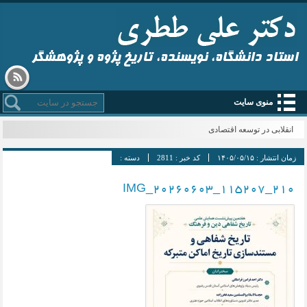
استاد دانشگاه، نویسنده، تاریخ پژوه و پژوهشگر
منوی سایت
انقلابی در توسعه اقتصادی
زمان انتشار :
۱۴۰۵/۰۵/۱۵
کد خبر :
2811
دسته :
IMG_20260603_115207_210