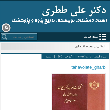
استاد دانشگاه، نویسنده، تاریخ پژوه و پژوهشگر
منوی سایت
انقلابی در توسعه اقتصادی
زمان انتشار :
۱۴۰۵/۰۵/۱۵
کد خبر :
360
دسته :
tahavolate_gharb