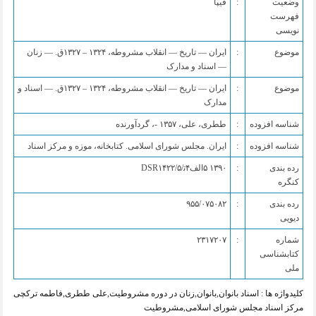
‏وضعیت
:
فیپا
فهرست
نویسی
‏موضوع
:
ایران — تاریخ — انقلاب مشروطه، ۱۳۲۴ – ۱۳۲۷ق. — زنان
— اسناد و مدارک
‏موضوع
:
ایران — تاریخ — انقلاب مشروطه، ۱۳۲۴ – ۱۳۲۷ق. — اسناد و
مدارک
‏شناسه افزوده
:
ططری، علی، ۱۳۵۷ -، گردآورنده
‏شناسه افزوده
:
ایران. مجلس شورای اسلامی. کتابخانه، موزه و مرکز اسناد
‏رده بندی
:
کنگره
‏رده بندی
:
دیویی
‏شماره
:
‎۲‎۳‎۱‎۷‎۲‎۰‎۷
کتابشناسی
ملی
کلیدواژه ها :
اسناد بانوان
,
بانوان
,
زنان در دوره مشروطیت
,
علی ططری
,
فاطمه ترکچی
,
کتاب
مرکز اسناد مجلس شورای اسلامی
,
مشروطیت