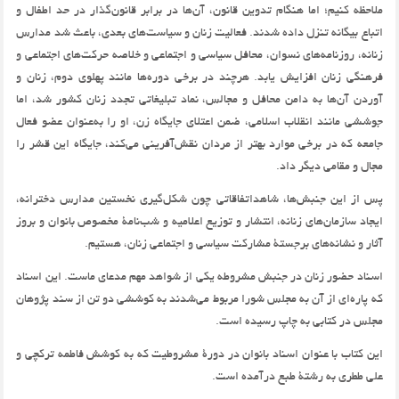
ملاحظه كنيم؛ اما هنگام تدوين قانون، آن‌ها در برابر قانون‌گذار در حد اطفال و
اتباع بيگانه تنزل داده شدند. فعاليت زنان و سياست‌هاي بعدي، باعث شد مدارس
زنانه، روزنامه‌‌هاي نسوان، محافل سياسي و اجتماعي و خلاصه حركت‌هاي اجتماعي و
فرهنگي زنان افزايش يابد. هرچند در برخي دوره‌ها مانند پهلوي دوم، زنان و
آوردن آن‌ها به دامن محافل و مجالس، نماد تبليغاتي تجدد زنان كشور شد، اما
جوششي مانند انقلاب اسلامي، ضمن اعتلاي جايگاه زن، او را به‌عنوان عضو فعال
جامعه كه در برخي موارد بهتر از مردان نقش‌آفريني مي‌كند، جايگاه اين قشر را
مجال و مقامي ديگر داد.
پس از اين جنبش‌ها، شاهداتفاقاتي چون شكل‌گيري نخستين مدارس دخترانه،
ايجاد سازمان‌هاي زنانه، انتشار و توزيع اعلاميه و شب‌نامة مخصوص بانوان و بروز
آثار و نشانه‌هاي برجستة مشاركت سياسي و اجتماعي زنان، هستيم.
اسناد حضور زنان در جنبش مشروطه يكي از شواهد مهم مدعاي ماست. اين اسناد
كه پاره‌اي از آن به مجلس شورا مربوط مي‌شدند به كوششي دو تن از سند پژوهان
مجلس در كتابي به چاپ رسيده است.
اين كتاب با عنوان اسناد بانوان در دورة مشروطيت كه به كوشش فاطمه تركچي و
علي ططري به رشتة طبع درآمده است.