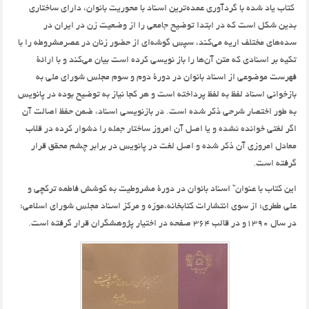
كتاب ياد شده با گردآوري عمده‌ترين اسناد با محوريت بانوان، داراي ساختاري
بدين شكل است كه در ابتدا توضيح جامعي را از وضعيت زن در ايران در
سده‌هاي مختلف اريه مي‌كند، سپس گوشه‌اي از حضور زنان در عصرمشروطه را با
تكيه بر اسنادي كه متن آن‌ها را باز نويسي كرده است بيان مي‌كند و با ارائة
فهرست موضوعي از اسناد بانوان در دورة دوم و سوم مجلس شوراي ملي به
بازخواني اسناد لفظ به لفظ پرداخته است و هر كجا نياز به توضيح بوده در پانويس
به طور اختصار شرحي ذكر شده است. در بازنويسي اسناد، ضمن حفظ اصالت آن
اگر لغتي خوانده نشده و يا اصل آن امروز ساختار جمله را دشوار كرده در قلاب
معادل امروزي آن ذكر شده و اصل لغت در پانويس در برابر چشم محقق قرار
گرفته است.
اين كتاب با عنوان” اسناد بانوان در دورة مشروطيت به كوشش فاطمه تركچي و
علي ططري؛ از سوي انتشارات كتابخانه،موزه و مركز اسناد مجلس شوراي اسلامي؛
در سال 1390و در قالب 364 صفحه در اختيار پژوهشگران قرار گرفته است.