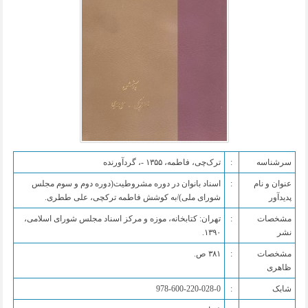
سرشناسه
:
ترک‌چی، فاطمه، ‏‫۱۳۵۵ -‏، گردآورنده
‏عنوان و نام
:
اسناد بانوان در دوره مشروطیت(دوره دوم و سوم مجلس
پديدآور
شورای ملی)/به کوشش فاطمه ترکچی، علی ططری.
‏مشخصات
:
تهران: کتابخانه، موزه و مرکز اسناد مجلس شورای اسلامی،
نشر
‏مشخصات
:
ظاهری
‏شابک
: