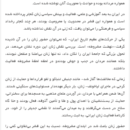
همواره مردانه بوده و حوادث با محوريت آنان نوشته شده است.
در ايران به بعد آموزشي و علمي، فعاليت و بينش سياسي زنان كم‌تر پرداخته شده
است و همواره اين قشر در محدويت يا محروميت بودند، هر چند كم‌تر رخداد
سياسي و فرهنگي را مي‌توان يافت، كه زني در آن نقش نداشته باشد.
يكي از حركت‌هاي عظيم تاريخ ايران- كه نمي‌توان حضور زنان را در آن ناديده
گرفت-«نهضت مشروطه» است. بررسي نقش زنان اين دوره نشان مي‌دهد، در
تحول بزرگي كه جامعة ايران را تكان داد، نه تنها زنان بي‌اعتنا و منفعل نبودند،
بلكه همانند مردان در جنب و جوش بودندو در لحظه لحظة مشروطه فعاليت
داشتند.
زماني كه مخالفت‌ها آغاز شد- مانند جنبش تنباكو و لغو قرارداها و حمايت از زنان
گرجي در ماجراي لياخونف- زنان، بار ديگر عهده‌دار مسئوليت‌هاي سنگيني شدند.
آ‌‌ن‌ها ضمن همراهي با مردان، در آوردن علماي مذهبي به مسجدها براي سخنراني،
حمايت از بست‌نشينان با اهداي پول و طلا و تأمين آذوقه، فعال بودند و حتا گاه
سلاح در دست مي‌گرفتند و به ميدان مي‌آمدند تا نقشي جديتر را از خود، در
كارنامة فعاليت زنان ايراني، به ثبت رسانند.
حضور زنان باعث شد در ابتداي مشروطه، نسبت به اين قشر بي‌تفاوتي كمي را