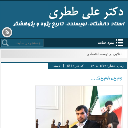
استاد دانشگاه، نویسنده، تاریخ پژوه و پژوهشگر
منوی سایت
انقلابی در توسعه اقتصادی
زمان انتشار :
۱۴۰۵/۰۵/۱۷
کد خبر :
684
دسته :
S53A0536….