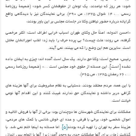
شود؛ هر روز که نیامدند، یک تومان از حقوقشان کسر شود» (ضمیمۀ روزنامۀ
رسمی …، 14 شوال 1325، ص 390). برخی نمایندگان نیز با دیدگاهی واقع
گرایانه درباره حضور نیافتن وکلا در جلسات مجلس بر این باور بودند:
«احسن الدوله: اصلاً حال وکلای طهران اسباب خرابی اطراف است؛ اکثر مرخصی
گرفته، می روند؛ علت چیست؟ بی پرده حرف را باید زد؛ اغلب اموراتشان مختل
است. سایرین هم این وضع را که می بینند، نمی آیند.
رئیس: صحیح است؛ وکلا حق دارند. یک سال است آمده اند؛ چیزی به ایشان داده
نشده [است]. این مسئله از حقوق خود مجلس است …» (ضمیمۀ روزنامۀ رسمی
…، 26 رمضان 1325، ص 365).
با این همه، مردم معتقد بودند، دستیابی به نظام مشروطیت برای آنها هزینه های
گزافی دربر داشته و نمایندگان حق ندارند غیبت کنند و این اقدام آنها نوعی
خیانت است.
مشکلات برای نمایندگان شهرستان ها دوچندان بود؛ برخی از آنها با فروش اثاثیه و
اموال شخصی خود، برخی با قرض، و عده ای خوش شانس با کمک های مردمی،
هزینۀ سفر به تهران را تهیه کرده بودند
[5]
. اما مسئله به اینجا ختم نمی شد. با
گذشت زمان، برای آنها مشکلات جدی به وجود آمد؛ زیرا آنها با اتمام پس انداز،