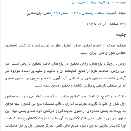
نویسنده
:
یزدانی،سهراب
؛
ططری،علی
؛
مجله
:
گنجینه اسناد
»
زمستان 1390 – شماره 84
[
علمی-پژوهشی
]‏
(22 صفحه – از 74 تا 95)
چکیده
هدف:
هدف از انجام تحقیق حاضر تحلیل مقرری نمایندگان و کارکنان نخستین
مجلس شورای ملی ایران است.
روش/ رویکرد پژوهش: روش تحقیق در پژوهش حاضر تحقیق تاریخی است. در
این روش اطلاعات لازم از منابع کتابخانه ای با تأکید و تکیه بر اسناد موجود در
آرشیو کتابخانۀ مجلس شورای اسلامی گرد آوری شده و سپس بر اساس نظم و
توالی منطقی تاریخی پردازش گشته و تحقیق مدون شده است.
یافت ها و نتایج: از یافت های تحقیق حاضر، اینگونه مستفاد می شود که مجلس
اول شورای ملی با کاربرد تجربیات اداری ـ مالی دستگاه دیوانی کشور، تنها موفق
به پرداخت بخش محدودی از حقوق نمایندگان و کارکنان خود شد و بخش مهم این
حقوق در دوره های بعدی قانونگذاری به آن ها و یا بازماندگانشان پرداخت شد،
چرا که بنابر دلایلی به ویژه نبود منابع مالی کافی، تمرکز مجلس اول بر حل مشکلات