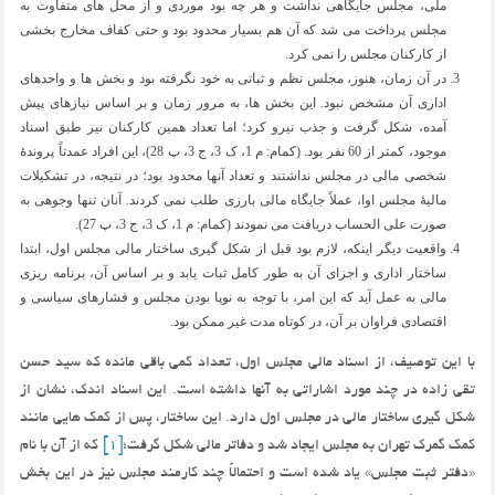
ملی، مجلس جایگاهی نداشت و هر چه بود موردی و از محل های متفاوت به
مجلس پرداخت می شد که آن هم بسیار محدود بود و حتی کفاف مخارج بخشی
از کارکنان مجلس را نمی کرد.
در آن زمان، هنوز، مجلس نظم و ثباتی به خود نگرفته بود و بخش ها و واحدهای
اداری آن مشخص نبود. این بخش ها، به مرور زمان و بر اساس نیازهای پیش
آمده، شکل گرفت و جذب نیرو کرد؛ اما تعداد همین کارکنان نیز طبق اسناد
موجود، کمتر از 60 نفر بود. (کمام: م 1، ک 3، ج 3، پ 28)، این افراد عمدتاً پروندۀ
شخصی مالی در مجلس نداشتند و تعداد آنها محدود بود؛ در نتیجه، در تشکیلات
مالیۀ مجلس اوا، عملاً جایگاه مالی بارزی طلب نمی کردند. آنان تنها وجوهی به
صورت علی الحساب دریافت می نمودند (کمام: م 1، ک 3، ج 3، پ 27).
واقعیت دیگر اینکه، لازم بود قبل از شکل گیری ساختار مالی مجلس اول، ابتدا
ساختار اداری و اجزای آن به طور کامل ثبات یابد و بر اساس آن، برنامه ریزی
مالی به عمل آید که این امر، با توجه به نوپا بودن مجلس و فشارهای سیاسی و
اقتصادی فراوان بر آن، در کوتاه مدت غیر ممکن بود.
با این توصیف، از اسناد مالی مجلس اول، تعداد کمی باقی مانده که سید حسن
تقی زاده در چند مورد اشاراتی به آنها داشته است. این اسناد اندک، نشان از
شکل گیری ساختار مالی در مجلس اول دارد. این ساختار، پس از کمک هایی مانند
کمک گمرک تهران به مجلس ایجاد شد و دفاتر مالی شکل گرفت؛
[1]
که از آن با نام
«دفتر ثبت مجلس» یاد شده است و احتمالاً چند کارمند مجلس نیز در این بخش