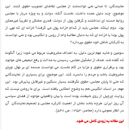
نمایندگان، تا مدتی نمی توانستند از مجلس تقاضای تصویب حقوق کنند. این
موضوع، چند دلیل عمده داشت: نخست آنکه، دولت و به ویژه دربار با مجلس
روابط حسنه ای نداشتند و گرفتن پول از دولت، قدری مشکل و تقریباً غیرممکن
بود. دوم اینکه، مجلس باید از کدام خزانه پول می گرفت؟ خزانه ای که تهی از
پول بود! یا خزانه ای که به دنبال مطالبۀ وام از روس و انگلیس بود و نمی توانست
به کارکنان شاغل خود حقوق بپردازد؟
سومین و شاید مهم ترین دلیل، به اهداف مشروطیت مربوط می شود؛ زیرا آنگونه
که گفته شد، هدف از تشکیل مجلس، رسیدن به عدالت و رفع تبعیض های موجود
بود و برقراری حقوق و مزایا در گام نخست می توانست صدمه ای بر نهال نوپای
مشروطیت باشد و مردم را دلسرد کند. این موضوع، برای بسیاری از نمایندگانی
که حتی تا پایان مجلس، حقوق نگرفتند بسیار سنگین و غیرقابل پذیرش بود. این
مهم، در اسناد انگلیس هم به وضوح انعکاس یافته است. برای ما روشن نیست که
روایت چرچیل از روی شیطنت بوده است یا بیان واقعیتی موجود از فضای سیاسی
آن روز ایران. هرچه باشد نشان از اهمیت کارکرد مجلس و تصمیم نمایندگان آن
در انظار عمومی دارد (معاصر، 1353، ص 548).
این مقاله به زودی کامل می شود.