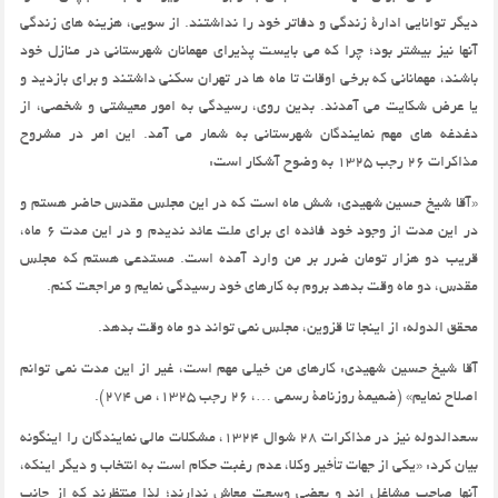
دیگر توانایی ادارۀ زندگی و دفاتر خود را نداشتند. از سویی، هزینه های زندگی
آنها نیز بیشتر بود؛ چرا که می بایست پذیرای مهمانان شهرستانی در منازل خود
باشند، مهمانانی که برخی اوقات تا ماه ها در تهران سکنی داشتند و برای بازدید و
یا عرض شکایت می آمدند. بدین روی، رسیدگی به امور معیشتی و شخصی، از
دغدغه های مهم نمایندگان شهرستانی به شمار می آمد. این امر در مشروح
مذاکرات 26 رجب 1325 به وضوح آشکار است:
«آقا شیخ حسین شهیدی: شش ماه است که در این مجلس مقدس حاضر هستم و
در این مدت از وجود خود فائده ای برای ملت عائد ندیدم و در این مدت 6 ماه،
قریب دو هزار تومان ضرر بر من وارد آمده است. مستدعی هستم که مجلس
مقدس، دو ماه وقت بدهد بروم به کارهای خود رسیدگی نمایم و مراجعت کنم.
محقق الدوله: از اینجا تا قزوین، مجلس نمی تواند دو ماه وقت بدهد.
آقا شیخ حسین شهیدی: کارهای من خیلی مهم است، غیر از این مدت نمی توانم
اصلاح نمایم» (ضمیمۀ روزنامۀ رسمی …، 26 رجب 1325، ص 274).
سعدالدوله نیز در مذاکرات 28 شوال 1324، مشکلات مالی نمایندگان را اینگونه
بیان کرد: «یکی از جهات تأخیر وکلا، عدم رغبت حکام است به انتخاب و دیگر اینکه،
آنها صاحب مشاغل اند و بعضی وسعت معاش ندارند؛ لذا منتظرند که از جانب