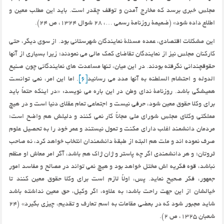
مجلس خبری برسد که مخارج آمدن و توقف چقدر است. باید این مطلب معین و
اطلاع داده شود» (ضمیمۀ روزنامۀ رسمی …، 28 شوال 1324، ص 24).
این مشکلات اقتصادی، عمده مسئلۀ نمایندگان شهرستانی بود. از سوی دیگر، حتی
کارکنان مجلس نیز از نمایندگان تقاضای کمک مالی می نمودند؛ زیرا بسیاری از آنها
حقوقچندانی نگرفته بودند. در این میان، تنها مساعدت های نمایندگانی چون صنیع
الدوله و احتشام السلطنه به آنها مدد می رسانید
[6]
. اما این امر، نمی توانست
همیشگی باشد. روزنامۀ ندای وطن در این باره می نویسد: «در اینکه حتماً باید
برای وکلا حقوق معین شود، حرفی نیست و اجتماعی تمام عقلای دنیا است و در هیچ
مملکتی وکلای مجلس شورای ملی مجاناً کار نمی کنند و دلیلش هم واضح است؛
مردمان دانشمند اغلب دارای مکنت و تمول نیستند و عمر خود را به تحصیل علوم
صرف نموده اند و ملت هم البته از طبقۀ دانشمندان انتخاب خواهد کرد، نه صاحب
ثروتان؛ و هر دانشمندی اگر چه پاستر و ژان ژاک هم باشد، آگر امر معاش او منظم
نباشد، قوه فکریه اش مختل خواهد بود و هیچ نمی تواند در مصالح و مفاسد امور
جمهور، فکر صحیح نماید. پس، اولاً لازم است برای وکلا حقوق معین کنند تا
خیالشان از این جهت راحت باشد؛ به علاوه، اگر وکیل، حق معین نداشته باشد
شاید مجبور شود که در بعضی مقامات به اسم تعارف و تقدیم، چیزی بگیرد» (24
شعبان 1325، ص 2).