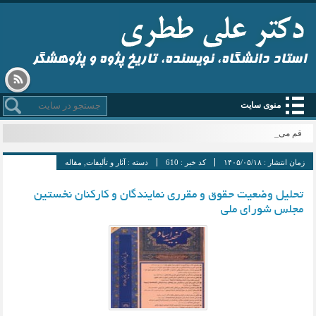
استاد دانشگاه، نویسنده، تاریخ پژوه و پژوهشگر
منوی سایت
قم میزبان_
زمان انتشار :
۱۴۰۵/۰۵/۱۸
کد خبر :
610
دسته :
آثار و تألیفات
,
مقاله
تحلیل وضعیت حقوق و مقرری نمایندگان و کارکنان نخستین
مجلس شورای ملی