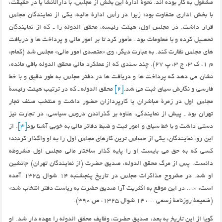
مشغول به کار بوده اند. نحوۀ ادارۀ این بخش از مجلس، با دارالانشا یا در حقیقت،
با بخش اداری متفاوت بود؛ زیرا در رأس ادارۀ مالیه، یکی از نمایندگان مجلس
قرار داشت. در مجلس اول، هیئت رئیسه، محقق الدوله را ـ که از نمایندگان
تحصیل کرده و با معلومات بود ـ مأمور کرد تا بر امور مالی و پرداخت ها و دریافت
های مجلس نظارت کند. به عبارت دیگر، وی «متصدی امور مالی» مجلس شد (کمام:
م 1، ک 3، ج 3، پ 27). چند سندی که از عملکرد مالی محقق الدوله باقی مانده،
نشان می دهد که پرداخت ها و دریافت ها در دفتر مجلس به طور دقیق و با خط
فارسی و نگارش سیاق ثبت می شد.
[2]
محقق الدوله ـ که در ترتیب هیئت رئیسۀ
مجلس اول در زمرۀ مباشران یا کارپردازان حضور داشت و منتخب صنف تجار
تهران بود ـ پیش از نمایندگی، علاوه بر گذراندن دروس سیاسی، در تجارت نیز
دستی داشت و با خط سیاق و امور ثبت و ضبط دفاتر مالی به خوبی آشنا بود
[3]
. از
این رو، نمایندگان، یکی از حساس ترین کارهای مجلس اول را به او واگذار کردند؛
کسی که به حق می بایست او را پایه گذار ساختار مالی مجلس اول مشروطه
دانست. پس از مرگ محقق الدوله، صدیق حضرت (از نمایندگان تهران) جانشین
او شد. در مشروح مذاکرات مجلس در تاریخ پنجشنبه 14 شوال 1325 آمده
است: «… در این موقع به اکثریت آرا صدیق حضرت به ریاست دفتر انتخاب شد»
(ضمیمۀ روزنامۀ زسمی …، 14 شوال 1325، ص 390).
گویا از این تاریخ به بعد، صدیق حضرت، وظایف محقق الدوله را عهده دار شد. او