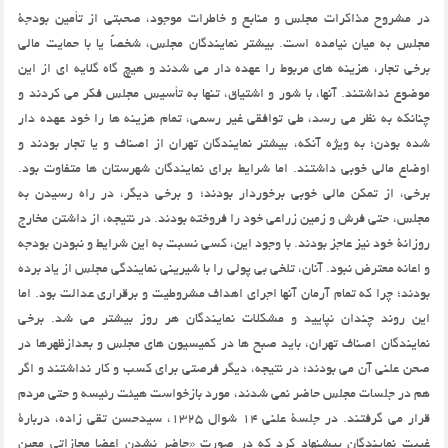
در مشروح مذاکرات مجلس و منابع و خاطرات موجود، صحبتی از تأمین بودجۀ
مجلس به میان نیامده است. بیشتر نمایندگان مجلس، شخصاً یا با حمایت مالی
برخی تجار، هزینه های مربوط را عهده دار می شدند و هیچ گاه گلایه ای از این
موضوع نداشتند. آنها، با شور و اشتیاق، تنها به تأسیس مجلس فکر می کردند و
چنانکه به نظر می رسد، طی توافقی غیر رسمی، تمام هزینه ها را خود عهده دار
شده بودن؛ به ویژه آنکه، بیشتر نمایندگان تهران از اصناف و یا تجار بودند و
اوضاع مالی خوبی داشتند. اما شرایط برای نمایندگان شهرستان ها متفاوت بود.
برخی، از تمکن مالی خوبی برخوردار بودند؛ و برخی دیگر، در راه رسیدن به
مجلس، حتی فرش و زمین زراعی خود را فروخته بودند. در نتیجه، از داشتن مخارج
روزانۀ خود نیز عاجز بودند. با وجود این، کسی نسبت به این شرایط و نبودن بودجه
و اعانه معترض نبود. آنان، تلخی بی پولی را با شیرینی نمایندگی مجلس از یاد برده
بودند؛ چرا که تمام آرمان آنها اجرای اهداف مشروطیت و برقراری عدالت بود. اما
این روند چندان نپایید و مشکلات نمایندگان هر روز بیشتر می شد. برخی
نمایندگان اصناف تهران، باید صبح ها در کمیسیون های مجلس و بعدازظهرها در
صحن علنی آن می بودند؛ در نتیجه، دیگر فرصتی برای کسب و کار نداشتند و اگر
هم در جلسات مجلس حاضر نمی شدند، مورد بازخواست هیئت رئیسه و حتی مردم
قرار می گرفتند. در جلسۀ علنی 14 شوال 1325، سیدحسن تقی زاده، دربارۀ
غیبت نمایندگان پیشنهاد کرد که در صورت «حاضر نشدن اعضا مجازاتی معین