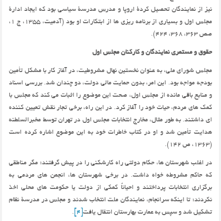
نیز از نمایندگان تحصیل کردۀ اروپا و مدرس مدرسۀ سیاسی بود که ایجاد ادارۀ
مجلس اول و بسیاری از برنامه ریزی ها از ابتکارات او بود (آدمیت، 1355، ج 1،
صص 363، 368، 424).
حقوق و مستمری نمایندگان و کارکنان مجلس اول
مجلس شورای ملی، به عنوان نخستین نهال مشروطیت، در آغاز کار با مشکل تأمین
بودجه مواجه بود. این امر، بدون حمایت مالی دولت، دو چندان شد. بررسی اسناد
و منابع باقی مانده از مجلس اول، صحت این موضوع را اثبات می کند که مجلس با
کمک های مردم، حیات خود را آغاز کرد. در این راه، برخی تجار نقش تعیین کننده
ای داشتند. به طور مثال، مخارج انتخابات مجلس اول در تهران توسط مخبرالسلطنه
هدایت تأمین شد و او در کتاب خاطرات خود به این موضوع اشاره کرده است
(1363، ص 142).
در اغلب شهرستان ها، حکام دولتی راه کارشکنی را در پیش گرفتند؛ مگر مناطقی
که حاکم مشروطه خواه داشت. در برخی شهرستان ها، انجمن های مردمی به
برگزاری انتخابات پرداختند و احیاناً کمکی از دولت یا حکومت های محلی اخذ
نکردند؛ تا اینکه سرانجام، نمایندگان ملت انتخاب شدند و مجلس در مدرسۀ نظام
تشکیل شد و سپس به عمارت بهارستان انتقال یافت
[4]
.