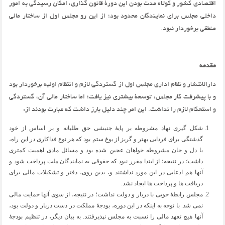
اقتصادی کشور و کوتاه مدت بودن این دورۀ قانون گذاری، امکان رسیدگی به امور
داخلی مجلس برای نمایندگان محدود بود؛ از این رو مجلس اول از ساختار مالی
منطقی برخوردار نبود.
مقدمه
دارالانتشار و نظام اداری مجلس اول از گستردگی لازم و انتظام اولیه برخوردار بود
و با پیشرفت کار مجلس، توسعۀ بیشتری نیز یافت؛ اما ساختار مالی آن، گستردگی
و استحکام لازم را نداشت. این امر چند دلیل بارز داشت که عبارت بودند از:
شکل گیری نهاد مشروطه بر پایۀ جنبشی حق طلبانه و بر اساس از خود
گذشتگی برای فردایی بهتر و گریز از یوغ ستم بود که هر نوع فداکاری در این راه،
با دل و جان مشروطه خواهان عجین شده بود و مسائل مادی اهمیت کمتری
داشت؛ در نتیجه؛ از ابتدا مقرر نبود که حقوقی به نمایندگان ملت پرداخت شود و
آنها هم ادعایی در این مورد نداشتند و، بدین روی، دفتر و تشکیلات مالی برای
دریافت ها و پرداخت ها ایجاد نشد.
مجلس رابطۀ خوبی با دربار و دولت نداشت؛ در نتیجه، از سوی آنها حمایت مالی
نمی شد. با توجه به اینکه در این دوره، بودجۀ مملکت در دست دربار و دولت بود،
آنها هیچ تعهد مالی را نسبت به مجلس نپذیرفتند. به بیان دیگر، در تنظیم بودجۀ