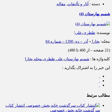
دسته :
آثار و تألیفات
,
مقاله
شمیم بهارستان (4)
نویسنده
:
ططری،علی
؛
مجله
:
بخارا
»
آذر – دی 1390 – شماره 84
(21 صفحه – از 460 تا 480)
کلیدواژه ها :
شمیم بهارستان
,
علی ططری
,
مجله بخارا
این خبر را به اشتراک بگذارید :
مطالب مرتبط
انتشار کتاب
سرگذشت خانه بخش خصوصی