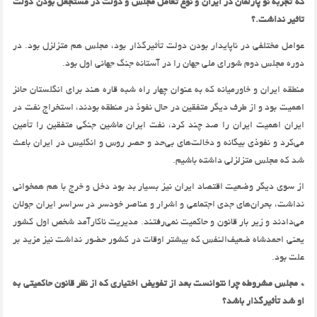
که تجربه نو پارلمان در ایران و نوع تعامل مجلس و دولت در مستجعل بودن دولت
تاثیر نداشت.؟
عوامل مختلفی در ناپایدار بودن دولت تأثیرگذار بود، مجلس هم متزلزل بود. در
دوره مجلس دوم شورای ملی جهان را در آستانه جنگ جهانی اول بود.
منطقه ایران و خاورمیانه که به عنوان چهار راه شبه قاره هند برای انگلستان حائز
اهمیت بود و از طرف دیگر متفقین در حال نفوذ در منطقه بودند، استخراج نفت در
ایران اهمیت ایران را صد چند کرد، نفت ایران ماشین جنگی متفقین را تأمین
می‌کرد و نفوذی بیگانه و دخالت‌های بی‌حد و حصر روس و انگلیس در ایران باعث
شد که مجلس متزلزلی داشته باشیم.
از سوی دیگر وضعیت اقتصاد ایران نیز بسیار بد بود دخل و خرج با هم همخوانی
نداشت، بحران‌های جدی اجتماعی و اشرار و عناصر خودسر در سراسر ایران جولان
می‌دادند و زیر بار قانون و حاکمیت نمی‌رفتند. مدیریت ناکارآمد شخص اول کشور
یعنی احمدشاه ضعیف‌النفس که بیشتر اوقات در کشور حضور نداشت نیز مزید بر
علت بود.
* مجلس مشروطه چرا نتوانست بعد از تفویض اختیاری که از نظر قانون حاکمیتی به
او شد تأثیرگذار باشد؟