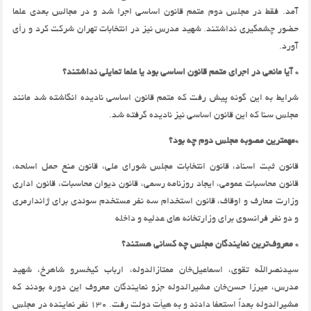
آمد. فقط در مجلس دوم متمم قانون اساسی اجرا شد و در مجالس بعدی علما
حضور چشمگیری نداشتند. شهید مدرس نیز در انتخابات تهران شرکت کرد و رأی
آورد.
* آیا مانعی در اجرای متمم قانون اساسی بود یا علما تمایلی نداشتند؟
شرایط به این گونه پیش رفت که متمم قانون اساسی نادیده انگاشته شد مانند
مجلس سنا که این قانون اساسی نیز نادیده گرفته شد.
*مهمترین مصوبه مجلس دوم چه بود؟
قانون ثبت اسناد، قانون انتخابات مجلس شورای ملی، قانون منع حمل اسلحه،
قانون محاسبات عمومی، ایجاد روزنامه رسمی، قانون دیوان محاسبات، قانون اداری
وزارت معارف و اوقاف، قانون استخدام سه نفر مستخدم سوئدی برای ژاندارمری
و دو نفر فرانسوی برای وزارتخانه های عدلیه و داخله
* معروف‌ترین نمایندگان مجلس چه کسانی هستند؟
سیدنصرالله تقوی، اسماعیل‌خان ممتاز‌الدوله، ارباب کیخسرو شاهرخ، شهید
مدرس، میرزا حسن‌خان مشیرالدوله جزو نمایندگان معروف این دوره بودند که
مشیر‌الدوله بعداً استعفا دادند و به هیأت دولت رفت. 130 نفر نماینده در مجلس