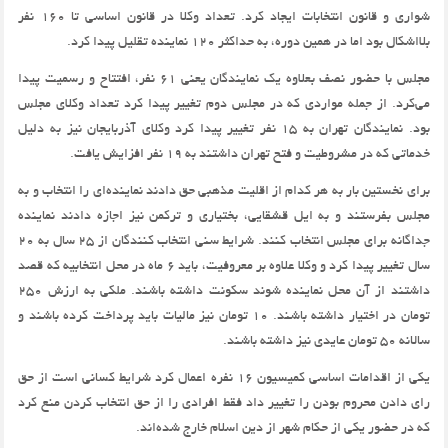
شواری و قانون انتخابات ایجاد کرد. تعداد وکلا در قانون اساسی تا 160 نفر
بلااشکال بود اما در همین دوره، به حداکثر 120 نماینده تقلیل پیدا کرد.
مجلس با حضور نصف بعلاوه یک نمایندگان یعنی 61 نفر، افتتاح و رسمیت پیدا
می‌کرد. از جمله مواردی که در مجلس دوم تغییر پیدا کرد تعداد وکلای مجلس
بود. نمایندگان تهران به 15 نفر تغییر پیدا کرد وکلای آذربایجان نیز به دلیل
خدماتی که در مشروطیت و فتح تهران داشتند به 19 نفر افزایش یافت.
برای نخستین بار به هر کدام از اقلیت مذهبی حق دادند نماینده‌ای را انتخاب و به
مجلس بفرستند و به ایل قشقایی، بختیاری و ترکمن نیز اجازه دادند نماینده
جداگانه برای مجلس انتخاب کنند. شرایط سنی انتخاب کنندگان از 25 سال به 20
سال تغییر پیدا کرد و وکلا علاوه بر معروفیت،‌ باید 6 ماه در محل انتخابیه که قصد
داشتند از آن محل نماینده شوند سکونت داشته باشند. ملکی به ارزش 250
تومان در اختیار داشته باشند. 10 تومان نیز مالیات باید پرداخت کرده باشند و
سالانه 50 تومان عایدی نیز داشته باشند.
یکی از اقدامات اساسی کمیسیون 16 نفره اعمال کرد شرایط کسانی است از حق
رای دادن محروم بودن را تغییر داد فقط افرادی را از حق انتخاب کردن منع کرد
که در حضور یکی از حکام شهر از دین اسلام خارج شده‌اند.