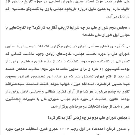
علی ططری مدیر مرکز اسناد مجلس شورای اسلامی در حوزه تاریخ پارلمان 12
تالیف دارد. به همین دلیل درباره تاریخچه مجلس با وی به گفت‌وگو نشستیم. که
در ذیل می‌آید.
* مجلس دوم شورای ملی در چه شرایط تاریخی آغاز به کار کرد؟ چه تفاوت‌هایی با
مجلس اول شورای ملی داشت؟
بی گمان بین فضای سیاسی ایران در زمان برگزاری انتخابات دومین دوره مجلس
شورای ملی با دوره نخست مجلس، تفاوت‌های زیادی وجود داشت، کسانی که
تغییراتی در نظامنامه دوره دوم انتخابات دادند از عقبه فکری بیشتری برخوردار
بودند،کمیسیون 16 نفره‌ای برای تدوین نظامنامه دور دوم انتخابات مشخص شدند
که بعد از فتح تهران تشکیل شد که در میان این کمیسیون افرادی همچون
عبدالحسین فرمانفرما، اسدالله میرزا، شهاب‌الدوله، کاشف‌السلطنه، سیدنصرالله
تقوی به چشم می‌خورد هر کدام از آرای فکری، طبقاتی و سیاسی خاص برخوردار
بودند. قانون انتخابات در دوره دوم مجلس شورای ملی با تغییرات چشمگیری
همراه شد. از جمله انتخابات دو مرحله‌ای برگزار شد.
* مجلس شورای ملی دوم در چه زمانی آغاز به کار کرد؟
با صدور فرمان احمدشاه در اول رجب 1327 هجری قمری انتخابات دومین دوره