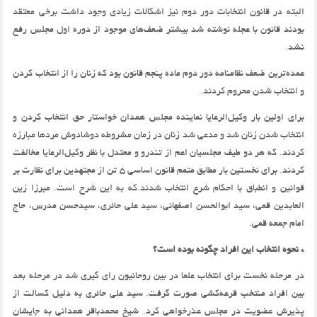
البته در قانون انتخابات دور دوم نیز اشکالات زیادی وجود داشت برخی معتقد
بودند قانون با عجله نوشته شد بیشتر ضعف‌های موجود از دوره اول مجلس رفع
نشد.
عمده‌ترین ضعف نظامنامه دور دوم ماده پنجم قانون بود که زنان را از انتخاب کردن
و انتخاب شدن محروم کردند.
برای اولین بار وکیل‌الرعایا نماینده مجلس همدان خواستار حق انتخاب کردن و
انتخاب شدن زنان شد و مدعی شد زنان در زمان مشروطه دوشادوش مردها مبارزه
کردند. که هر دو طیف مجلسیان اعم از تندرو و معتدل با نظر وکیل‌الرعایا مخالفت
کردند. برای نخستین بار مطابق متمم قانون اساسی 5 تن از مجتهدین برای نظارت بر
قوانین و انطباق با احکام شرع انتخاب شدند.که به این شرح است. میرزا زین
العابدین قمی، سید ابوالحسن اصفهانی، سید علی حائری، سیدحسن مدرس، حاج
امام جمعه قمی.
* نحوه انتخاب این افراد چگونه بوده است؟
در مرحله نخست برای انتخاب علما در بین روحانیون رای گیری شد در مرحله بعد
بین افراد منتخب قرعه‌کشی صورت گرفت. سید علی حائری به دلیل کسالت از
پذیرش عضویت در مجلس عذرخواهی کرد. شیخ محمدباقر همدانی به جایشان