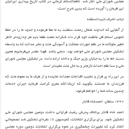
مجلس شورای ملی آغاز شد. ناظم‌الاسلام کرمانی در کتاب تاریخ بیداری ایرانیان
این فرمان را آورده است که بدین شرح است:
جناب اشرف نایب‌السلطنه
از آنجایی که خداوند متعال رحمت سلطنت به ما عطا فرموده و حدود ما را در حفظ
ناموس اسلام ظل عاطفت خود قرار داد شکرانه نعمت عظما باید هر چه زودتر خاطر
خطیر ملوکانه ما در نظم امورات مملکت و آسودگی ملت و نشر عدالت که به واسطه
تشکیل مجلس شورای ملی خواهد بود، ساعی باشد. فهذا مقدر می‌فرماییم همین
دست خط ما را به جنابان وزیر جنگ و داخله ارائه داده، در تشکیل مجلس شورای
ملی و سنا نظم احداث لازم‌تر و به حال ملت مفیدتر است.
در این راه پر فراز و نشیب اقدامات مجدانه نماینده و از طرف ما به عموم ملت که
فرزندان ما هستند بگویید که ان‌شاءالله عمری کرامت فرماید جبران خدمات
چندین ساله شما را خواهم فرمود.
1327 سلطان احمدشاه قاجار
احمد شاه قاجار برخلاف پدرش رغبت فراوانی داشت دومین مجلس شورای ملی
تشکیل شود. برای برگزاری انتخابات، کمیسیون 16 نفره‌ای تشکیل شد تصمیماتی
اتخاذ کرد که تغییرات چشمگیری در نحوه برگزاری انتخابات دومین دوره مجلس